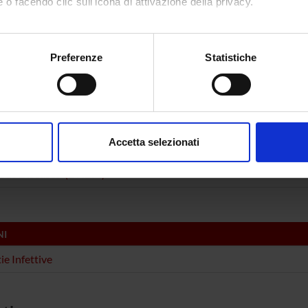
 o facendo clic sull'icona di attivazione della privacy.
rita Chiamenti
Alessia 
mo anche:
Mordakhai
oni sulla tua posizione geografica, con un'approssimazione di qu
Preferenze
Statistiche
Evelina 
spositivo, scansionandolo attivamente alla ricerca di caratteristich
aborati i tuoi dati personali e imposta le tue preferenze nella
s
DI RICERCA COINVOLTE DAL PROGETTO
consenso in qualsiasi momento dalla Dichiarazione sui cookie.
Accetta selezionati
ious Diseases (DDSP)
nalizzare contenuti ed annunci, per fornire funzionalità dei socia
inoltre informazioni sul modo in cui utilizzi il nostro sito con i n
tious Diseases (DNBM)
icità e social media, i quali potrebbero combinarle con altre inform
lizzo dei loro servizi.
NI
ie Infettive