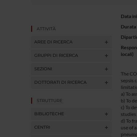
Data in
Durata 
ATTIVITÀ
Diparti
AREE DI RICERCA
Respons
locali)
GRUPPI DI RICERCA
SEZIONI
The COH
sepsis 
DOTTORATI DI RICERCA
limitati
a) To a
b) To de
STRUTTURE
c) To d
BIBLIOTECHE
studies
d) To f
CENTRI
use of 
pneumon