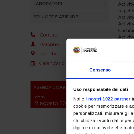
LABORATORI
Activity
target b
SPIN OFF E AZIENDE
Activit
Activity
Cochran
Contatti
Activity
carbape
Persone
Acinetob
Luoghi
combina
Calendario
Consenso
ENTI
AGENDA DI OGGI
Uso responsabile dei dati
dom
Noi e
i nostri 1022 partner
t
9 agosto 2026
cookie per memorizzare e acce
personalizzati, misurare gli an
PART
chi utilizza i vostri dati e pe
digitale in cui avete effettua
Elena C