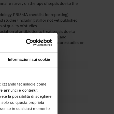
onnaire survey on therapy of sepsis due to the
odology, PRISMA checklist for reporting).
nd studies (including still or not yet published;
of quality of studies.
ciation of antibiotics to treat sepsis due to
moniae, Pseudomonas aeruginosa, and
cal and scientific challenges of future studies on
Informazioni sui cookie
 ente esterno all'ateneo
utilizzando tecnologie come i
re annunci e contenuti
vete la possibilità di scegliere
li solo su questa proprietà
consenso in qualsiasi momento
i