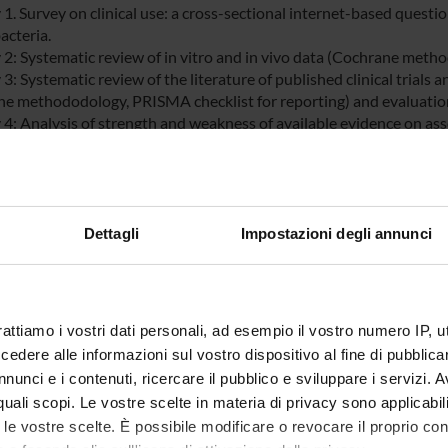
 1. Survey on clinical use: a cross-sectional internet-based questi
acteria.
y 2: Systematic review of in vitro and in vivo data (Cochrane meth
 3: Systematic review of the literature of published clinical trials a
e methododology, PRISMA checklist for reporting) and evaluation 
 4: Analysis of strength and weakness of available evidence on asso
nem-resistant and/or carbapenemase-producing Klebsiella pneu
acter baumannii by MIC value and setting. Identification of logisti
tion therapy in the context of the GARDP projects.
Dettagli
Impostazioni degli annunci
 FINANZIATORI:
Finanziamento:
assegnato e gestito da un
rattiamo i vostri dati personali, ad esempio il vostro numero IP, 
dere alle informazioni sul vostro dispositivo al fine di pubblica
nunci e i contenuti, ricercare il pubblico e sviluppare i servizi. A
ECIPANTI AL PROGETTO
r quali scopi. Le vostre scelte in materia di privacy sono applicabi
to le vostre scelte. È possibile modificare o revocare il proprio 
arrara
Professore associato
Elda Righ