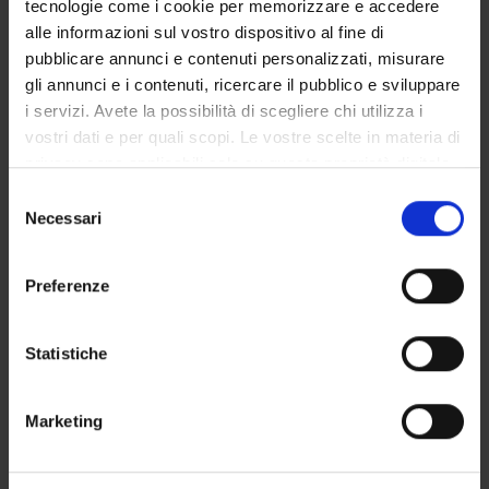
Infectious Diseases (DNBM)
tecnologie come i cookie per memorizzare e accedere
alle informazioni sul vostro dispositivo al fine di
pubblicare annunci e contenuti personalizzati, misurare
gli annunci e i contenuti, ricercare il pubblico e sviluppare
SEZIONI
i servizi. Avete la possibilità di scegliere chi utilizza i
Malattie Infettive
vostri dati e per quali scopi. Le vostre scelte in materia di
privacy sono applicabili solo su questa proprietà digitale
in cui avete effettuato le vostre scelte. È possibile
Selezione
modificare o revocare il proprio consenso in qualsiasi
Necessari
del
momento dalla Dichiarazione sui cookie o facendo clic
consenso
ATTIVITÀ
sull'icona di attivazione della privacy.
Preferenze
AREE DI RICERCA
Con il tuo consenso, vorremmo anche:
raccogliere informazioni sulla tua posizione
Statistiche
GRUPPI DI RICERCA
geografica, con un'approssimazione di qualche
metro,
SEZIONI
Marketing
Identificare il tuo dispositivo, scansionandolo
DOTTORATI DI RICERCA
attivamente alla ricerca di caratteristiche specifiche
(impronte digitali).