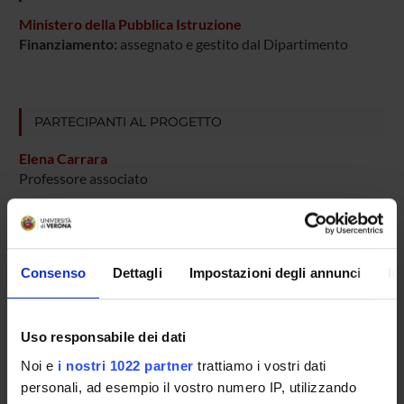
Ministero della Pubblica Istruzione
Finanziamento:
assegnato e gestito dal Dipartimento
PARTECIPANTI AL PROGETTO
Elena Carrara
Professore associato
Marcella Sibani
Evelina Tacconelli
Professore ordinario
Consenso
Dettagli
Impostazioni degli annunci
In
Uso responsabile dei dati
AREE DI RICERCA COINVOLTE DAL PROGETTO
Noi e
i nostri 1022 partner
trattiamo i vostri dati
Infectious Diseases (DDSP)
personali, ad esempio il vostro numero IP, utilizzando