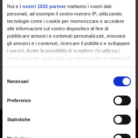
People
Noi e
i nostri 1022 partner
trattiamo i vostri dati
personali, ad esempio il vostro numero IP, utilizzando
Places
tecnologie come i cookie per memorizzare e accedere
Calendar
alle informazioni sul vostro dispositivo al fine di
pubblicare annunci e contenuti personalizzati, misurare
gli annunci e i contenuti, ricercare il pubblico e sviluppare
i servizi. Avete la possibilità di scegliere chi utilizza i
vostri dati e per quali scopi. Le vostre scelte in materia di
privacy sono applicabili solo su questa proprietà digitale
in cui avete effettuato le vostre scelte. È possibile
Share
Selezione
modificare o revocare il proprio consenso in qualsiasi
Necessari
del
momento dalla Dichiarazione sui cookie o facendo clic
consenso
sull'icona di attivazione della privacy.
Preferenze
Con il tuo consenso, vorremmo anche:
raccogliere informazioni sulla tua posizione
Statistiche
geografica, con un'approssimazione di qualche
metro,