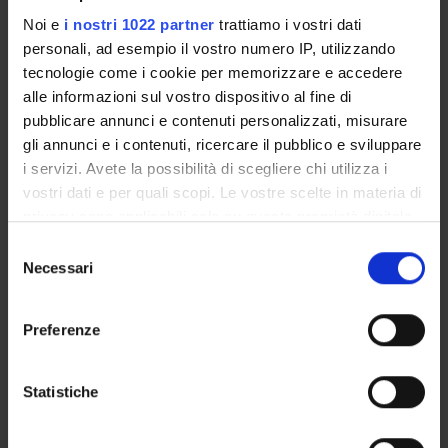
Tecnico-Amministrativo
Noi e
i nostri 1022 partner
trattiamo i vostri dati
Monia Donati
personali, ad esempio il vostro numero IP, utilizzando
tecnologie come i cookie per memorizzare e accedere
Roberto Leone
alle informazioni sul vostro dispositivo al fine di
Incaricato alla ricerca
pubblicare annunci e contenuti personalizzati, misurare
Giovanna Stoppa
gli annunci e i contenuti, ricercare il pubblico e sviluppare
i servizi. Avete la possibilità di scegliere chi utilizza i
vostri dati e per quali scopi. Le vostre scelte in materia di
privacy sono applicabili solo su questa proprietà digitale
SEZIONI
in cui avete effettuato le vostre scelte. È possibile
Selezione
Farmacologia
modificare o revocare il proprio consenso in qualsiasi
Necessari
del
momento dalla Dichiarazione sui cookie o facendo clic
consenso
sull'icona di attivazione della privacy.
Preferenze
Con il tuo consenso, vorremmo anche:
ATTIVITÀ
raccogliere informazioni sulla tua posizione
Statistiche
geografica, con un'approssimazione di qualche
AREE DI RICERCA
metro,