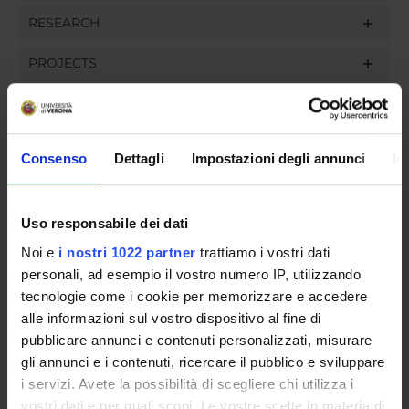
RESEARCH
PROJECTS
ASSIGNMENTS
Consenso
Dettagli
Impostazioni degli annunci
In
ORGANISATION
Uso responsabile dei dati
GOVERNANCE
Noi e
i nostri 1022 partner
trattiamo i vostri dati
personali, ad esempio il vostro numero IP, utilizzando
COMMITTEES
tecnologie come i cookie per memorizzare e accedere
alle informazioni sul vostro dispositivo al fine di
DEPARTMENT ADMINISTRATION OFFICES
pubblicare annunci e contenuti personalizzati, misurare
gli annunci e i contenuti, ricercare il pubblico e sviluppare
STUDENT ADMINISTRATION OFFICES
i servizi. Avete la possibilità di scegliere chi utilizza i
vostri dati e per quali scopi. Le vostre scelte in materia di
DEPARTMENT FACILITIES