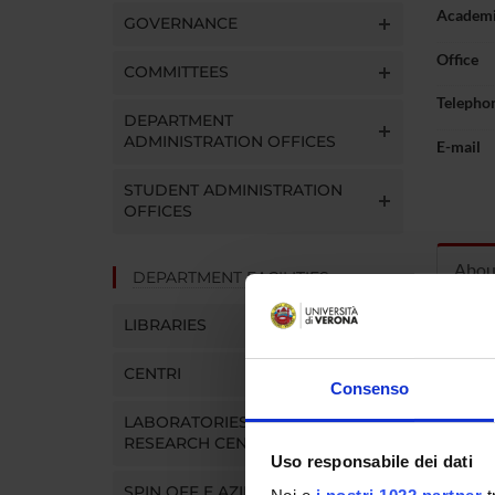
Academi
GOVERNANCE
Office
COMMITTEES
Telepho
DEPARTMENT
ADMINISTRATION OFFICES
E-mail
STUDENT ADMINISTRATION
OFFICES
Abou
DEPARTMENT FACILITIES
LIBRARIES
Curric
CENTRI
Consenso
LABORATORIES AND
RESEARCH CENTRES
Uso responsabile dei dati
SPIN OFF E AZIENDE