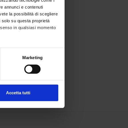
utilizzando tecnologie come i
re annunci e contenuti
vete la possibilità di scegliere
li solo su questa proprietà
consenso in qualsiasi momento
alche metro,
Marketing
e specifiche (impronte
ezione dettagli
. Puoi
Accetta tutti
l media e per analizzare il
ostri partner che si occupano
azioni che hai fornito loro o