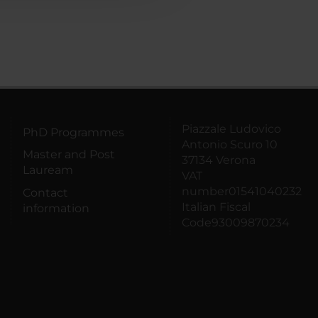
Piazzale Ludovico
PhD Programmes
Antonio Scuro 10
Master and Post
37134 Verona
Lauream
VAT
number01541040232
Contact
Italian Fiscal
information
Code93009870234