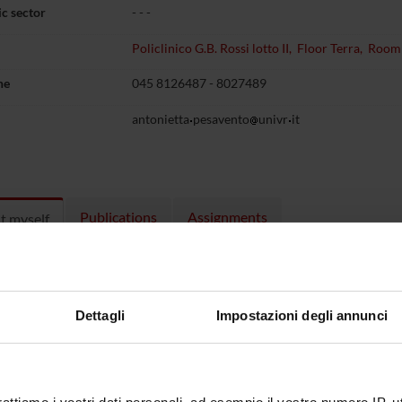
c sector
- - -
Policlinico G.B. Rossi lotto II, Floor Terra, Roo
ne
045 8126487 - 8027489
antonietta
pesavento
univr
it
Publications
Assignments
t myself
ulum
Curriculum2021sintetico
(pdf, it, 
Dettagli
Impostazioni degli annunci