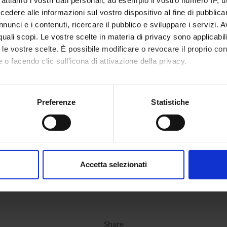
rattiamo i vostri dati personali, ad esempio il vostro numero IP, 
dere alle informazioni sul vostro dispositivo al fine di pubblica
nunci e i contenuti, ricercare il pubblico e sviluppare i servizi. A
r quali scopi. Le vostre scelte in materia di privacy sono applicabi
to le vostre scelte. È possibile modificare o revocare il proprio 
 o facendo clic sull'icona di attivazione della privacy.
mo anche:
oni sulla tua posizione geografica, con un'approssimazione di qu
Preferenze
Statistiche
spositivo, scansionandolo attivamente alla ricerca di caratteristich
aborati i tuoi dati personali e imposta le tue preferenze nella
s
consenso in qualsiasi momento dalla Dichiarazione sui cookie.
Accetta selezionati
nalizzare contenuti ed annunci, per fornire funzionalità dei socia
inoltre informazioni sul modo in cui utilizzi il nostro sito con i n
icità e social media, i quali potrebbero combinarle con altre inform
lizzo dei loro servizi.
Share