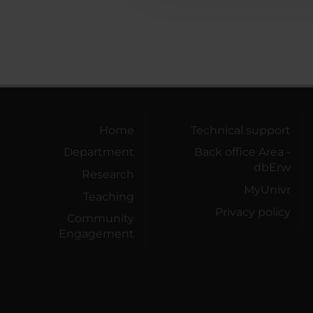
Home
Technical support
Department
Back office Area -
dbErw
Research
MyUnivr
Teaching
Privacy policy
Community
Engagement