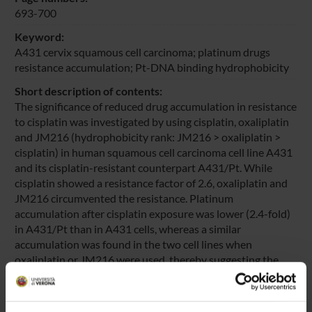
693-700
Keyword:
A431 cervix squamous cell carcinoma; platinum drugs
resistance accumulation; Pt-DNA binding hydrophobicity
Short description of contents:
The significance of reduced drug accumulation in resistance
to cisplatin was investigated by using cisplatin, oxaliplatin
and JM216 (hydrophobicity rank: JM216 > oxaliplatin >
cisplatin) in human squamous cell carcinoma cell line A431
and its cisplatin-resistant counterpart A431/Pt. While
cisplatin showed a resistance factor of 2.6, oxaliplatin and
JM216 circumvented the resistance. Platinum
accumulation after cisplatin exposure was lower (2.4-fold)
in A431/Pt than in A431 cells, whereas a similar
accumulation was found in the two cell lines when
oxaliplatin or JM216 were used, thereby suggesting the
capability of the latter drugs to bypass the accumulation
defect. In the A431 cell line platinum accumulated to a
similar extent after exposure to cisplatin, oxaliplatin or