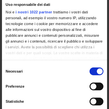
Evelina Tacconelli
Uso responsabile dei dati
Professore ordinario
Noi e
i nostri 1022 partner
trattiamo i vostri dati
personali, ad esempio il vostro numero IP, utilizzando
tecnologie come i cookie per memorizzare e accedere
AREE DI RICERCA COINVOLTE DAL PROGETTO
alle informazioni sul vostro dispositivo al fine di
pubblicare annunci e contenuti personalizzati, misurare
Infectious Diseases (DDSP)
gli annunci e i contenuti, ricercare il pubblico e sviluppare
Infectious Diseases (DNBM)
i servizi. Avete la possibilità di scegliere chi utilizza i
vostri dati e per quali scopi. Le vostre scelte in materia di
privacy sono applicabili solo su questa proprietà digitale
in cui avete effettuato le vostre scelte. È possibile
Selezione
SEZIONI
modificare o revocare il proprio consenso in qualsiasi
Necessari
del
Malattie Infettive
momento dalla Dichiarazione sui cookie o facendo clic
consenso
sull'icona di attivazione della privacy.
Preferenze
Con il tuo consenso, vorremmo anche:
raccogliere informazioni sulla tua posizione
Statistiche
ATTIVITÀ
geografica, con un'approssimazione di qualche