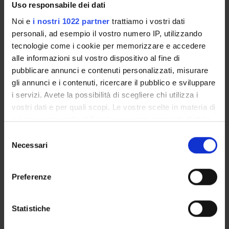
Uso responsabile dei dati
Noi e
i nostri 1022 partner
trattiamo i vostri dati
personali, ad esempio il vostro numero IP, utilizzando
ATTIVITÀ
tecnologie come i cookie per memorizzare e accedere
AREE DI RICERCA
alle informazioni sul vostro dispositivo al fine di
pubblicare annunci e contenuti personalizzati, misurare
GRUPPI DI RICERCA
gli annunci e i contenuti, ricercare il pubblico e sviluppare
i servizi. Avete la possibilità di scegliere chi utilizza i
SEZIONI
vostri dati e per quali scopi. Le vostre scelte in materia di
privacy sono applicabili solo su questa proprietà digitale
DOTTORATI DI RICERCA
in cui avete effettuato le vostre scelte. È possibile
Selezione
modificare o revocare il proprio consenso in qualsiasi
Necessari
del
STRUTTURE
momento dalla Dichiarazione sui cookie o facendo clic
consenso
sull'icona di attivazione della privacy.
BIBLIOTECHE
Preferenze
Con il tuo consenso, vorremmo anche:
CENTRI
raccogliere informazioni sulla tua posizione
Statistiche
LABORATORI
geografica, con un'approssimazione di qualche