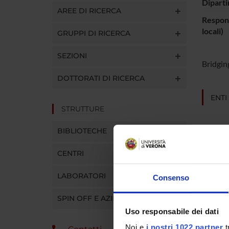
Diparti
AREE DI RICERCA
Respons
locali)
GRUPPI DI RICERCA
SEZIONI
Bridgin
DOTTORATI DI RICERCA
ENTI
STRUTTURE
BIBLIOTECHE
CENTRI
PART
LABORATORI
Consenso
Fabiana
SPIN OFF E AZIENDE
Monica
Uso responsabile dei dati
Noi e
i nostri 1022 partner
t