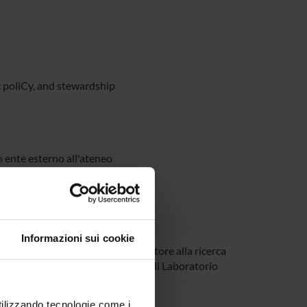
 poliCy, and stewardship
 ente esterno all'ateneo
Informazioni sui cookie
azzaferri
Collaboratore alla ricerca
- Tecnico di Laboratorio
letta Pezzani
utilizzando tecnologie come i