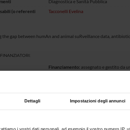
menti
Diagnostica e Sanità Pubblica
abili (o referenti
Tacconelli Evelina
g the gap between humAn and animal suRveillance data, antibiotic
 FINANZIATORI:
Finanziamento:
assegnato e gestito da un
ECIPANTI AL PROGETTO
Dettagli
Impostazioni degli annunci
 Arieti
Contrattista di ricerca
Fulvia M
 Compri
Maria Di
rattiamo i vostri dati personali, ad esempio il vostro numero IP, 