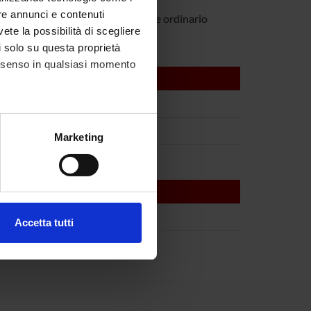
re annunci e contenuti
Tacconelli
Professore ordinario
vete la possibilità di scegliere
li solo su questa proprietà
consenso in qualsiasi momento
alche metro,
Marketing
e specifiche (impronte
ezione dettagli
. Puoi
Accetta tutti
l media e per analizzare il
ostri partner che si occupano
azioni che hai fornito loro o