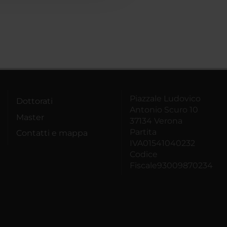
Piazzale Ludovico
Dottorati
Antonio Scuro 10
Master
37134 Verona
Partita
Contatti e mappa
IVA01541040232
Codice
Fiscale93009870234