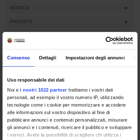
RICERCA
PROGETTI
INCARICHI
Consenso
Dettagli
Impostazioni degli annunci
In
ORGANIZZAZIONE
Uso responsabile dei dati
GOVERNANCE
Noi e
i nostri 1022 partner
trattiamo i vostri dati
COMMISSIONI
personali, ad esempio il vostro numero IP, utilizzando
tecnologie come i cookie per memorizzare e accedere
UFFICI E STRUTTURE DI SERVIZIO
alle informazioni sul vostro dispositivo al fine di
pubblicare annunci e contenuti personalizzati, misurare
SERVIZI DI SEGRETERIA STUDENTI
gli annunci e i contenuti, ricercare il pubblico e sviluppare
i servizi. Avete la possibilità di scegliere chi utilizza i
STRUTTURE DEL DIPARTIMENTO