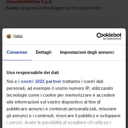
GlaxoSmithKline S.p.A.
Funds:
assigned and managed by the department
PROJECT PARTICIPANTS
Marzia Di Chio
Technical-administrative staff
Consenso
Dettagli
Impostazioni degli annunci
In
Guido Francesco Fumagalli
Spin-off staff
Uso responsabile dei dati
Noi e
i nostri 1022 partner
trattiamo i vostri dati
personali, ad esempio il vostro numero IP, utilizzando
SECTIONS
tecnologie come i cookie per memorizzare e accedere
Section of Pharmacology
alle informazioni sul vostro dispositivo al fine di
pubblicare annunci e contenuti personalizzati, misurare
gli annunci e i contenuti, ricercare il pubblico e sviluppare
i servizi. Avete la possibilità di scegliere chi utilizza i