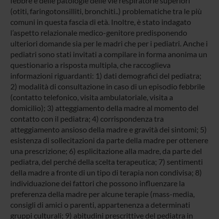
febbre e delle patologie delle vie respiratorie superiori
(otiti, faringotonsilliti, bronchiti..) problematiche tra le più
comuni in questa fascia di età. Inoltre, è stato indagato
l’aspetto relazionale medico-genitore predisponendo
ulteriori domande sia per le madri che per i pediatri. Anche i
pediatri sono stati invitati a compilare in forma anonima un
questionario a risposta multipla, che raccoglieva
informazioni riguardanti: 1) dati demografici del pediatra;
2) modalità di consultazione in caso di un episodio febbrile
(contatto telefonico, visita ambulatoriale, visita a
domicilio); 3) atteggiamento della madre al momento del
contatto con il pediatra; 4) corrispondenza tra
atteggiamento ansioso della madre e gravità dei sintomi; 5)
esistenza di sollecitazioni da parte della madre per ottenere
una prescrizione; 6) esplicitazione alla madre, da parte del
pediatra, del perché della scelta terapeutica; 7) sentimenti
della madre a fronte di un tipo di terapia non condivisa; 8)
individuazione dei fattori che possono influenzare la
preferenza della madre per alcune terapie (mass-media,
consigli di amici o parenti, appartenenza a determinati
gruppi culturali; 9) abitudini prescrittive del pediatra in