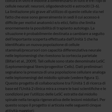
coltura in vitro e indotte a differenziarsi in tutti e tre i tipi di
cellule neurali: neuroni, oligodendrociti e astrociti (3-6).
La limitazione più grave all’utilizzo di queste cellule sta nel
fatto che esse sono generalmente in sedi il cui accesso è
difficile per motivi anatomici e/o etici, fatto che limita
enormemente la possibilità di trapianto autologo. La
situazione è probabilmente destinata a cambiare a seguito
dell’importante scoperta effettuata dall’Unità 1 che ha
identificato un nuova popolazione di cellule
staminali/precursori con capacità differenziativa neurale
nelle leptomeningi che rivestono la corteccia parietale
(Bifari et al., 2009). Tali cellule sono state denominate LeSC
(Leptomeningeal Stem/progenitor Cells). Dati preliminari
segnalano la presenza di una popolazione cellulare analoga
nelle leptomeningi del midollo spinale (vedere figura 1).
Questo progetto di collaborazione tra l’Unità 1 di ricerca di
base ed l’Unità 2 clinica mira a creare le basi scientifiche e le
condizioni per l’utilizzo delle LeSC estratte dal midollo
spinale nella terapia rigenerativa delle lesioni midollari. Per
questo scopo il progetto si articola nelle seguenti cinque
attività maggiori: