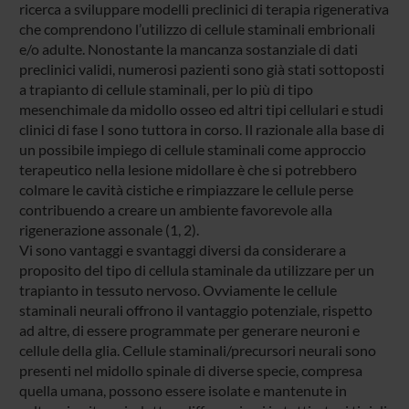
ricerca a sviluppare modelli preclinici di terapia rigenerativa
che comprendono l’utilizzo di cellule staminali embrionali
e/o adulte. Nonostante la mancanza sostanziale di dati
preclinici validi, numerosi pazienti sono già stati sottoposti
a trapianto di cellule staminali, per lo più di tipo
mesenchimale da midollo osseo ed altri tipi cellulari e studi
clinici di fase I sono tuttora in corso. Il razionale alla base di
un possibile impiego di cellule staminali come approccio
terapeutico nella lesione midollare è che si potrebbero
colmare le cavità cistiche e rimpiazzare le cellule perse
contribuendo a creare un ambiente favorevole alla
rigenerazione assonale (1, 2).
Vi sono vantaggi e svantaggi diversi da considerare a
proposito del tipo di cellula staminale da utilizzare per un
trapianto in tessuto nervoso. Ovviamente le cellule
staminali neurali offrono il vantaggio potenziale, rispetto
ad altre, di essere programmate per generare neuroni e
cellule della glia. Cellule staminali/precursori neurali sono
presenti nel midollo spinale di diverse specie, compresa
quella umana, possono essere isolate e mantenute in