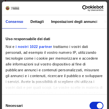
Silvia Brasola
Farmacie Territoriali ULSS 20 e
Consenso
Dettagli
Impostazioni degli annunci
In
Roberta Joppi
Farmacie Territoriali ULSS 20 e
Luigi Mezzalira
Uso responsabile dei dati
Farmacie Territoriali ULSS 20 e
Noi e
i nostri 1022 partner
trattiamo i vostri dati
Giovanni Battista Barbi
personali, ad esempio il vostro numero IP, utilizzando
ULSS 21
tecnologie come i cookie per memorizzare e accedere
alle informazioni sul vostro dispositivo al fine di
Giorgio Meneghelli
ULSS Venezia
pubblicare annunci e contenuti personalizzati, misurare
gli annunci e i contenuti, ricercare il pubblico e sviluppare
Michele Gangemi
i servizi. Avete la possibilità di scegliere chi utilizza i
ULSS 20
vostri dati e per quali scopi. Le vostre scelte in materia di
Giampietro Chiamenti
privacy sono applicabili solo su questa proprietà digitale
ULSS 20
in cui avete effettuato le vostre scelte. È possibile
Selezione
modificare o revocare il proprio consenso in qualsiasi
Vitalia Murgia
Necessari
del