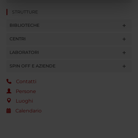
nostri partner che si occupano di analisi dei dati web,
STRUTTURE
pubblicità e social media, i quali potrebbero combinarle
con altre informazioni che hai fornito loro o che hanno
BIBLIOTECHE
raccolto dal tuo utilizzo dei loro servizi.
CENTRI
LABORATORI
SPIN OFF E AZIENDE
Contatti
Persone
Luoghi
Calendario