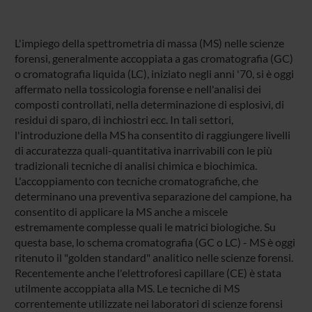
L'impiego della spettrometria di massa (MS) nelle scienze
forensi, generalmente accoppiata a gas cromatografia (GC)
o cromatografia liquida (LC), iniziato negli anni '70, si è oggi
affermato nella tossicologia forense e nell'analisi dei
composti controllati, nella determinazione di esplosivi, di
residui di sparo, di inchiostri ecc. In tali settori,
l'introduzione della MS ha consentito di raggiungere livelli
di accuratezza quali-quantitativa inarrivabili con le più
tradizionali tecniche di analisi chimica e biochimica.
L'accoppiamento con tecniche cromatografiche, che
determinano una preventiva separazione del campione, ha
consentito di applicare la MS anche a miscele
estremamente complesse quali le matrici biologiche. Su
questa base, lo schema cromatografia (GC o LC) - MS è oggi
ritenuto il "golden standard" analitico nelle scienze forensi.
Recentemente anche l'elettroforesi capillare (CE) è stata
utilmente accoppiata alla MS. Le tecniche di MS
correntemente utilizzate nei laboratori di scienze forensi