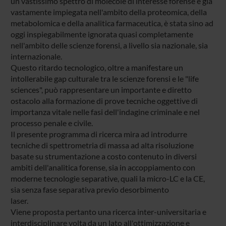
un vastissimo spettro di molecole di interesse forense e già
vastamente impiegata nell'ambito della proteomica, della
metabolomica e della analitica farmaceutica, è stata sino ad
oggi inspiegabilmente ignorata quasi completamente
nell'ambito delle scienze forensi, a livello sia nazionale, sia
internazionale.
Questo ritardo tecnologico, oltre a manifestare un
intollerabile gap culturale tra le scienze forensi e le "life
sciences", può rappresentare un importante e diretto
ostacolo alla formazione di prove tecniche oggettive di
importanza vitale nelle fasi dell'indagine criminale e nel
processo penale e civile.
Il presente programma di ricerca mira ad introdurre
tecniche di spettrometria di massa ad alta risoluzione
basate su strumentazione a costo contenuto in diversi
ambiti dell'analitica forense, sia in accoppiamento con
moderne tecnologie separative, quali la micro-LC e la CE,
sia senza fase separativa previo desorbimento
laser.
Viene proposta pertanto una ricerca inter-universitaria e
interdisciplinare volta da un lato all'ottimizzazione e