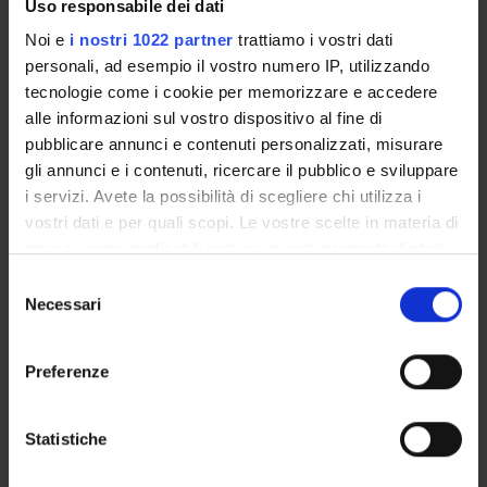
Uso responsabile dei dati
Noi e
i nostri 1022 partner
trattiamo i vostri dati
COMMISSIONI
personali, ad esempio il vostro numero IP, utilizzando
tecnologie come i cookie per memorizzare e accedere
UFFICI E STRUTTURE DI SERVIZIO
alle informazioni sul vostro dispositivo al fine di
SERVIZI DI SEGRETERIA STUDENTI
pubblicare annunci e contenuti personalizzati, misurare
gli annunci e i contenuti, ricercare il pubblico e sviluppare
i servizi. Avete la possibilità di scegliere chi utilizza i
STRUTTURE DEL DIPARTIMENTO
vostri dati e per quali scopi. Le vostre scelte in materia di
BIBLIOTECHE
privacy sono applicabili solo su questa proprietà digitale
in cui avete effettuato le vostre scelte. È possibile
Selezione
CENTRI
modificare o revocare il proprio consenso in qualsiasi
Necessari
del
momento dalla Dichiarazione sui cookie o facendo clic
consenso
LABORATORI
sull'icona di attivazione della privacy.
Preferenze
SPIN OFF E AZIENDE
Con il tuo consenso, vorremmo anche:
raccogliere informazioni sulla tua posizione
Statistiche
Contatti
geografica, con un'approssimazione di qualche
Persone