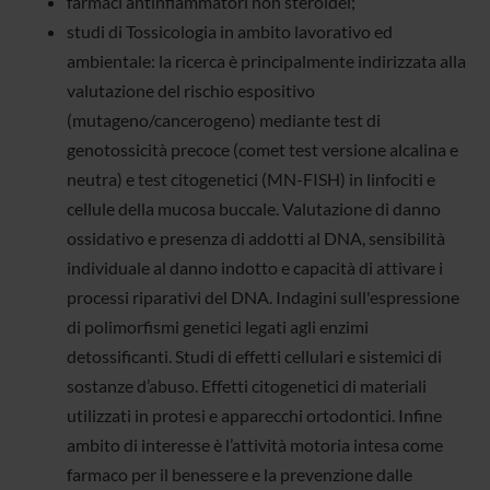
farmaci antinfiammatori non steroidei;
studi di Tossicologia in ambito lavorativo ed
ambientale: la ricerca è principalmente indirizzata alla
valutazione del rischio espositivo
(mutageno/cancerogeno) mediante test di
genotossicità precoce (comet test versione alcalina e
neutra) e test citogenetici (MN-FISH) in linfociti e
cellule della mucosa buccale. Valutazione di danno
ossidativo e presenza di addotti al DNA, sensibilità
individuale al danno indotto e capacità di attivare i
processi riparativi del DNA. Indagini sull'espressione
di polimorfismi genetici legati agli enzimi
detossificanti. Studi di effetti cellulari e sistemici di
sostanze d’abuso. Effetti citogenetici di materiali
utilizzati in protesi e apparecchi ortodontici. Infine
ambito di interesse è l’attività motoria intesa come
farmaco per il benessere e la prevenzione dalle