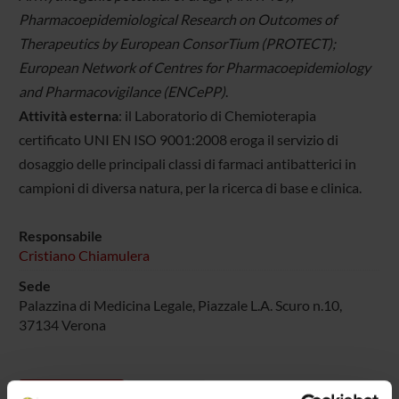
Pharmacoepidemiological Research on Outcomes of
Therapeutics by European ConsorTium (PROTECT);
European Network of Centres for Pharmacoepidemiology
and Pharmacovigilance (ENCePP)
.
Attività esterna
: il Laboratorio di Chemioterapia
certificato UNI EN ISO 9001:2008 eroga il servizio di
dosaggio delle principali classi di farmaci antibatterici in
campioni di diversa natura, per la ricerca di base e clinica.
Responsabile
Cristiano Chiamulera
Sede
Palazzina di Medicina Legale, Piazzale L.A. Scuro n.10,
37134 Verona
Progetti