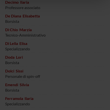
Decimo Ilaria
pubblicità e social media, i quali potrebbero combinarle
Professore associato
con altre informazioni che hai fornito loro o che hanno
De Diana Elisabetta
raccolto dal tuo utilizzo dei loro servizi.
Borsista
Di Chio Marzia
Tecnico-Amministrativo
Di Lella Elisa
Specializzando
Doda Lori
Borsista
Dolci Sissi
Personale di spin-off
Emendi Silvia
Borsista
Ferramola Ilaria
Specializzando