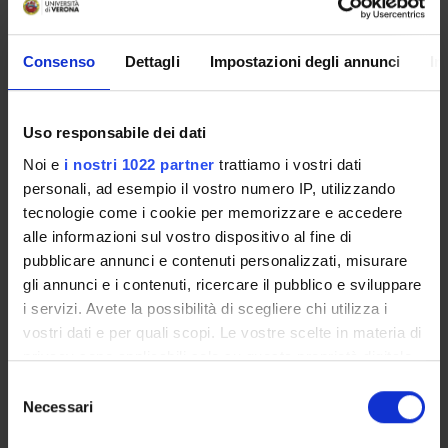
Componenti
Consenso
Dettagli
Impostazioni degli annunci
In
Annaloro Gabriela
Borsista
Arzenton Elena
Uso responsabile dei dati
Tecnico-Amministrativo
Noi e
i nostri 1022 partner
trattiamo i vostri dati
Ballestrin Melissa
personali, ad esempio il vostro numero IP, utilizzando
Specializzando
tecnologie come i cookie per memorizzare e accedere
Balmaceda Valdez Valeria Roxana
alle informazioni sul vostro dispositivo al fine di
Contrattista di ricerca
pubblicare annunci e contenuti personalizzati, misurare
gli annunci e i contenuti, ricercare il pubblico e sviluppare
Bellantuono David
i servizi. Avete la possibilità di scegliere chi utilizza i
Personale di spin-off
vostri dati e per quali scopi. Le vostre scelte in materia di
Benini Anna
privacy sono applicabili solo su questa proprietà digitale
Tecnico-Amministrativo
in cui avete effettuato le vostre scelte. È possibile
Selezione
Boschetto Giulia Solidea Carlotta
modificare o revocare il proprio consenso in qualsiasi
Necessari
del
Borsista
momento dalla Dichiarazione sui cookie o facendo clic
consenso