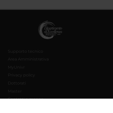
Supporto tecnico
Area Amministrativa
MyUnivr
Privacy policy
Dottorati
Master
Contatti e mappa