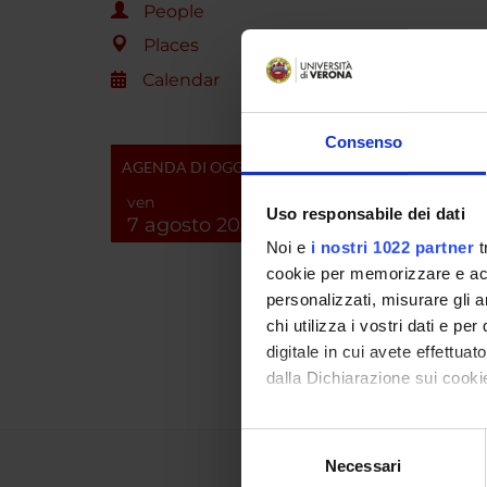
People
PROJEC
Places
TITLE
Calendar
CEPH
Consenso
AGENDA DI OGGI
Potenz
ven
Uso responsabile dei dati
7 agosto 2026
FOUND
Noi e
i nostri 1022 partner
t
YEAR
cookie per memorizzare e acce
2014
personalizzati, misurare gli an
chi utilizza i vostri dati e pe
2010
digitale in cui avete effettua
dalla Dichiarazione sui cookie
Con il tuo consenso, vorrem
Selezione
raccogliere informazi
Necessari
del
Identificare il tuo di