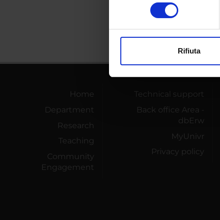
consenso
digitali).
Approfondisci come vengono el
modificare o ritirare il tuo 
Rifiuta
Utilizziamo i cookie per perso
nostro traffico. Condividiamo 
di analisi dei dati web, pubbl
Home
Technical support
che hanno raccolto dal tuo uti
Department
Back office Area -
dbErw
Research
MyUnivr
Teaching
Privacy policy
Community
Engagement