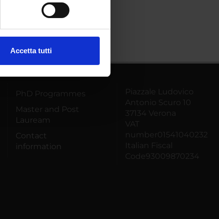
ezione dettagli
. Puoi
Accetta tutti
l media e per analizzare il
ostri partner che si occupano
azioni che hai fornito loro o
Piazzale Ludovico
PhD Programmes
Antonio Scuro 10
Master and Post
37134 Verona
Lauream
VAT
number01541040232
Contact
Italian Fiscal
information
Code93009870234