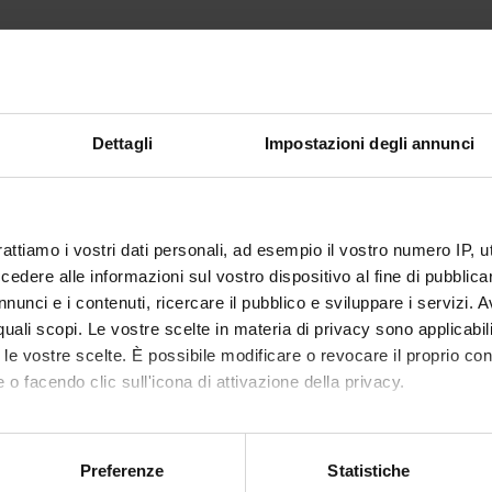
TS
OS-LINK
Dettagli
Impostazioni degli annunci
iale aritmogenico dei farmaci (ARITMO)
ING NUMBERS
rattiamo i vostri dati personali, ad esempio il vostro numero IP, 
NUMBER
dere alle informazioni sul vostro dispositivo al fine di pubblica
1
nunci e i contenuti, ricercare il pubblico e sviluppare i servizi. A
r quali scopi. Le vostre scelte in materia di privacy sono applicabi
1
to le vostre scelte. È possibile modificare o revocare il proprio 
 o facendo clic sull'icona di attivazione della privacy.
mo anche:
oni sulla tua posizione geografica, con un'approssimazione di qu
Preferenze
Statistiche
Share
spositivo, scansionandolo attivamente alla ricerca di caratteristich