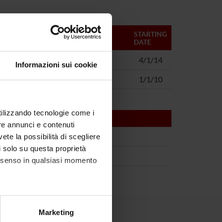
MANAGERS
STARTING
DATE
Francesco Amaddeo
4/1/14
Informazioni sui cookie
Ugo Moretti
1/1/10
utilizzando tecnologie come i
re annunci e contenuti
vete la possibilità di scegliere
li solo su questa proprietà
consenso in qualsiasi momento
alche metro,
Marketing
e specifiche (impronte