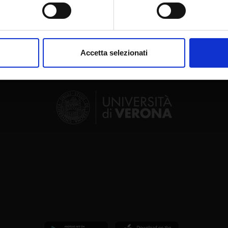
aborati i tuoi dati personali e imposta le tue preferenze nella
s
consenso in qualsiasi momento dalla Dichiarazione sui cookie.
Accetta selezionati
nalizzare contenuti ed annunci, per fornire funzionalità dei socia
inoltre informazioni sul modo in cui utilizzi il nostro sito con i n
icità e social media, i quali potrebbero combinarle con altre inform
lizzo dei loro servizi.