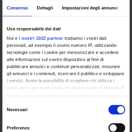
Consenso
Dettagli
Impostazioni degli annunci
In
Overview
Enrolment Procedures and Admission Requirements
Degree Programme
Uso responsabile dei dati
Courses
Noi e
i nostri 1022 partner
trattiamo i vostri dati
Notices
personali, ad esempio il vostro numero IP, utilizzando
Governing bodies
tecnologie come i cookie per memorizzare e accedere
Rete formativa
alle informazioni sul vostro dispositivo al fine di
pubblicare annunci e contenuti personalizzati, misurare
gli annunci e i contenuti, ricercare il pubblico e sviluppare
STUDYING
i servizi. Avete la possibilità di scegliere chi utilizza i
vostri dati e per quali scopi. Le vostre scelte in materia di
COURSES
privacy sono applicabili solo su questa proprietà digitale
in cui avete effettuato le vostre scelte. È possibile
PHD PROGRAMMES AND POSTGRADUATE
Selezione
TRAINING
modificare o revocare il proprio consenso in qualsiasi
Necessari
del
momento dalla Dichiarazione sui cookie o facendo clic
consenso
sull'icona di attivazione della privacy.
Contacts
Preferenze