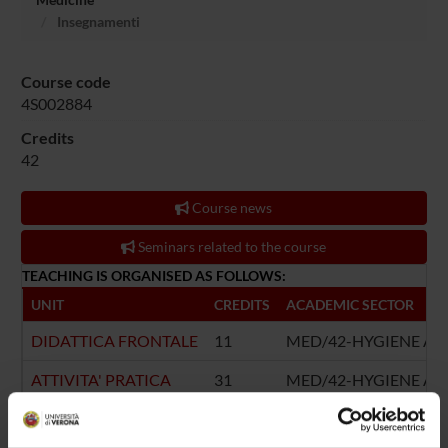
Insegnamenti
Course code
4S002884
Credits
42
Course news
Seminars related to the course
TEACHING IS ORGANISED AS FOLLOWS:
UNIT
CREDITS
ACADEMIC SECTOR
DIDATTICA FRONTALE
11
MED/42-HYGIENE AN
ATTIVITA' PRATICA
31
MED/42-HYGIENE AN