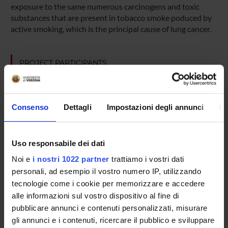
exposure to the same numerous carcinogens and toxic
substances that are present in tobacco smoke poduced by
active smoking, which is the principal cause of lung cancer.
PROJECT PARTICIPANTS
Marzia Cerpelloni
Maria Enrica Fracasso
Consenso
Dettagli
Impostazioni degli annunci
In
Paola Franceschetti
Luigi Perbellini
Uso responsabile dei dati
Noi e
i nostri 1022 partner
trattiamo i vostri dati
personali, ad esempio il vostro numero IP, utilizzando
SECTIONS
tecnologie come i cookie per memorizzare e accedere
alle informazioni sul vostro dispositivo al fine di
Section of Legal and Occupational Medicine
Section of Ph
pubblicare annunci e contenuti personalizzati, misurare
gli annunci e i contenuti, ricercare il pubblico e sviluppare