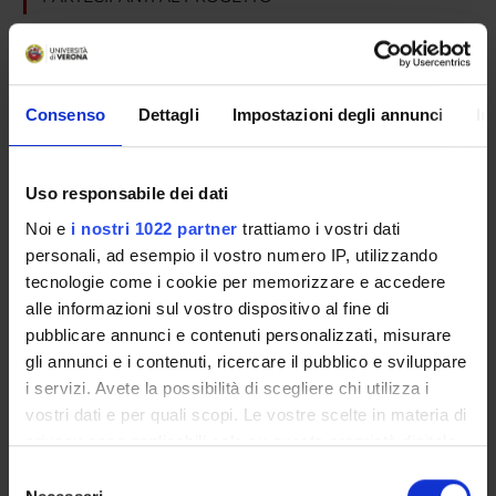
Aldo Scarpa
Professore ordinario
Consenso
Dettagli
Impostazioni degli annunci
In
SEZIONI
Uso responsabile dei dati
Anatomia Patologica
Noi e
i nostri 1022 partner
trattiamo i vostri dati
personali, ad esempio il vostro numero IP, utilizzando
tecnologie come i cookie per memorizzare e accedere
alle informazioni sul vostro dispositivo al fine di
ATTIVITÀ
pubblicare annunci e contenuti personalizzati, misurare
gli annunci e i contenuti, ricercare il pubblico e sviluppare
AREE DI RICERCA
i servizi. Avete la possibilità di scegliere chi utilizza i
vostri dati e per quali scopi. Le vostre scelte in materia di
GRUPPI DI RICERCA
privacy sono applicabili solo su questa proprietà digitale
in cui avete effettuato le vostre scelte. È possibile
SEZIONI
Selezione
modificare o revocare il proprio consenso in qualsiasi