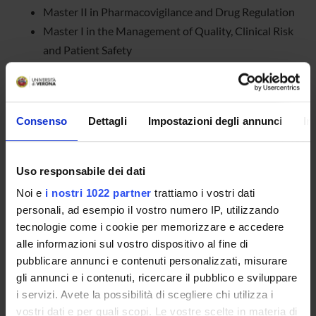
Master II in Pharmacovigilance and Drug Regulation
Master I in the Management of Quality, Clinical Risk
and Patient Safety
Master I in Early Childhood and Movement:
Development from 0-6 years old
Advanced course for Trainers and experts in patient
Consenso
Dettagli
Impostazioni degli annunci
In
safety and simulations
Advanced course in Nicotine addiction treatment
Advanced course in Body and movement: Physical
Uso responsabile dei dati
activity for young children 0-6 years old
Noi e
i nostri 1022 partner
trattiamo i vostri dati
personali, ad esempio il vostro numero IP, utilizzando
Last but not least, DDSP is involved in teaching the
tecnologie come i cookie per memorizzare e accedere
following PhD programmes:
alle informazioni sul vostro dispositivo al fine di
pubblicare annunci e contenuti personalizzati, misurare
gli annunci e i contenuti, ricercare il pubblico e sviluppare
Neuroscience
i servizi. Avete la possibilità di scegliere chi utilizza i
Psychology and Psychiatry
vostri dati e per quali scopi. Le vostre scelte in materia di