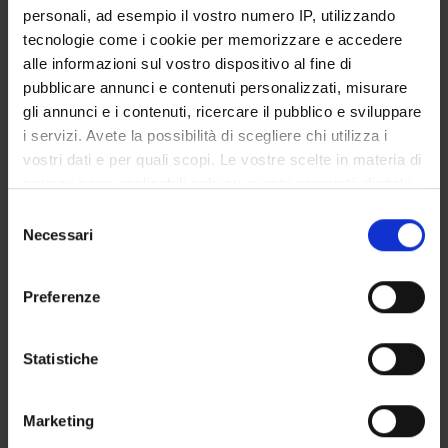
personali, ad esempio il vostro numero IP, utilizzando
Roberto Leone
tecnologie come i cookie per memorizzare e accedere
Incaricato alla ricerca
alle informazioni sul vostro dispositivo al fine di
Giovanna Stoppa
pubblicare annunci e contenuti personalizzati, misurare
gli annunci e i contenuti, ricercare il pubblico e sviluppare
i servizi. Avete la possibilità di scegliere chi utilizza i
SEZIONI
vostri dati e per quali scopi. Le vostre scelte in materia di
privacy sono applicabili solo su questa proprietà digitale
Farmacologia
in cui avete effettuato le vostre scelte. È possibile
Selezione
modificare o revocare il proprio consenso in qualsiasi
Necessari
del
momento dalla Dichiarazione sui cookie o facendo clic
consenso
sull'icona di attivazione della privacy.
Preferenze
ATTIVITÀ
Con il tuo consenso, vorremmo anche:
AREE DI RICERCA
raccogliere informazioni sulla tua posizione
Statistiche
geografica, con un'approssimazione di qualche
GRUPPI DI RICERCA
metro,
Marketing
Identificare il tuo dispositivo, scansionandolo
SEZIONI