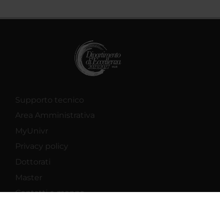
Supporto tecnico
Area Amministrativa
MyUnivr
Privacy policy
Dottorati
Master
Contatti e mappa