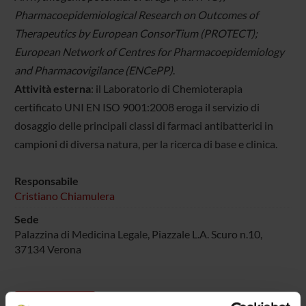
Pharmacoepidemiological Research on Outcomes of
Therapeutics by European ConsorTium (PROTECT);
European Network of Centres for Pharmacoepidemiology
and Pharmacovigilance (ENCePP)
.
Attività esterna
: il Laboratorio di Chemioterapia
certificato UNI EN ISO 9001:2008 eroga il servizio di
dosaggio delle principali classi di farmaci antibatterici in
campioni di diversa natura, per la ricerca di base e clinica.
Responsabile
Cristiano Chiamulera
Sede
Palazzina di Medicina Legale, Piazzale L.A. Scuro n.10,
37134 Verona
Progetti