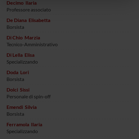
Decimo Ilaria
pubblicità e social media, i quali potrebbero combinarle
Professore associato
con altre informazioni che hai fornito loro o che hanno
De Diana Elisabetta
raccolto dal tuo utilizzo dei loro servizi.
Borsista
Di Chio Marzia
Tecnico-Amministrativo
Di Lella Elisa
Specializzando
Doda Lori
Borsista
Dolci Sissi
Personale di spin-off
Emendi Silvia
Borsista
Ferramola Ilaria
Specializzando