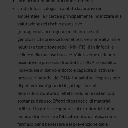
farmaci antinfiammatori non steroidei;
studi di Tossicologia in ambito lavorativo ed
ambientale: la ricerca è principalmente indirizzata alla
valutazione del rischio espositivo
(mutageno/cancerogeno) mediante test di
genotossicità precoce (comet test versione alcalina e
neutra) e test citogenetici (MN-FISH) in linfociti e
cellule della mucosa buccale. Valutazione di danno
ossidativo e presenza di addotti al DNA, sensibilità
individuale al danno indotto e capacità di attivare i
processi riparativi del DNA. Indagini sull'espressione
di polimorfismi genetici legati agli enzimi
detossificanti. Studi di effetti cellulari e sistemici di
sostanze d’abuso. Effetti citogenetici di materiali
utilizzati in protesi e apparecchi ortodontici. Infine
ambito di interesse è l’attività motoria intesa come
farmaco per il benessere e la prevenzione dalle