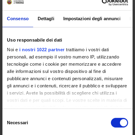
Componenti
Consenso
Dettagli
Impostazioni degli annunci
In
Annaloro Gabriela
Borsista
Arzenton Elena
Uso responsabile dei dati
Tecnico-Amministrativo
Noi e
i nostri 1022 partner
trattiamo i vostri dati
Ballestrin Melissa
personali, ad esempio il vostro numero IP, utilizzando
Specializzando
tecnologie come i cookie per memorizzare e accedere
Balmaceda Valdez Valeria Roxana
alle informazioni sul vostro dispositivo al fine di
Contrattista di ricerca
pubblicare annunci e contenuti personalizzati, misurare
gli annunci e i contenuti, ricercare il pubblico e sviluppare
Bellantuono David
i servizi. Avete la possibilità di scegliere chi utilizza i
Personale di spin-off
vostri dati e per quali scopi. Le vostre scelte in materia di
Benini Anna
privacy sono applicabili solo su questa proprietà digitale
Tecnico-Amministrativo
in cui avete effettuato le vostre scelte. È possibile
Selezione
Boschetto Giulia Solidea Carlotta
modificare o revocare il proprio consenso in qualsiasi
Necessari
del
Borsista
momento dalla Dichiarazione sui cookie o facendo clic
consenso