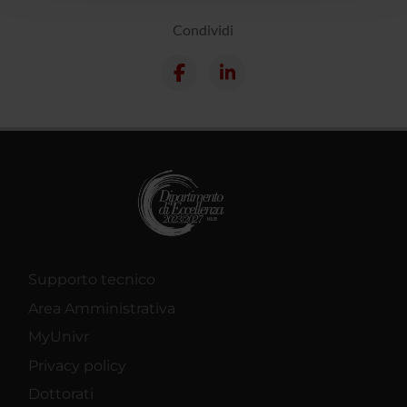
con altre informazioni che hai fornito loro o che hanno
raccolto dal tuo utilizzo dei loro servizi.
Condividi
Supporto tecnico
Area Amministrativa
MyUnivr
Privacy policy
Dottorati