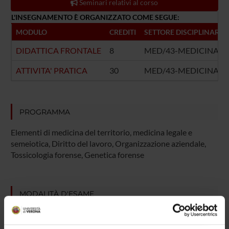
Seminari relativi al corso
L'INSEGNAMENTO È ORGANIZZATO COME SEGUE:
MODULO
CREDITI
SETTORE DISCIPLINARE
DIDATTICA FRONTALE
8
MED/43-MEDICINA L
ATTIVITA' PRATICA
30
MED/43-MEDICINA L
PROGRAMMA
Elementi di medicina del territorio, medicina legale e
semeiotica, Diritto del lavoro, Organizzazione aziendale,
Tossicologia forense, Genetica forense
MODALITÀ D'ESAME
esame orale