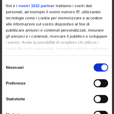
Engineering
Noi e
i nostri 1022 partner
trattiamo i vostri dati
Gastroenterology & Hepatology
personali, ad esempio il vostro numero IP, utilizzando
Health Care Sciences & Services
tecnologie come i cookie per memorizzare e accedere
alle informazioni sul vostro dispositivo al fine di
Infectious Diseases
pubblicare annunci e contenuti personalizzati, misurare
Medical Laboratory Technology
gli annunci e i contenuti, ricercare il pubblico e sviluppare
Medicine
i servizi. Avete la possibilità di scegliere chi utilizza i
Microbiology
vostri dati e per quali scopi. Le vostre scelte in materia di
Pharmacology & Pharmacy
privacy sono applicabili solo su questa proprietà digitale
Public, Environmental & Occupational Health
in cui avete effettuato le vostre scelte. È possibile
Selezione
Toxicology
modificare o revocare il proprio consenso in qualsiasi
Necessari
del
momento dalla Dichiarazione sui cookie o facendo clic
consenso
sull'icona di attivazione della privacy.
GRUPPI DI RICERCA
Preferenze
Con il tuo consenso, vorremmo anche:
SEZIONI
raccogliere informazioni sulla tua posizione
Statistiche
DOTTORATI DI RICERCA
geografica, con un'approssimazione di qualche
metro,