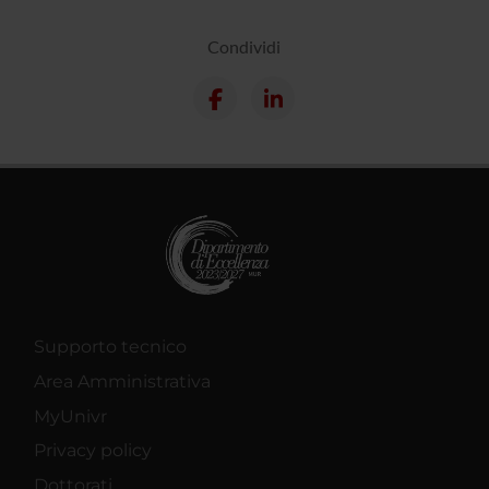
Condividi
Supporto tecnico
Area Amministrativa
MyUnivr
Privacy policy
Dottorati