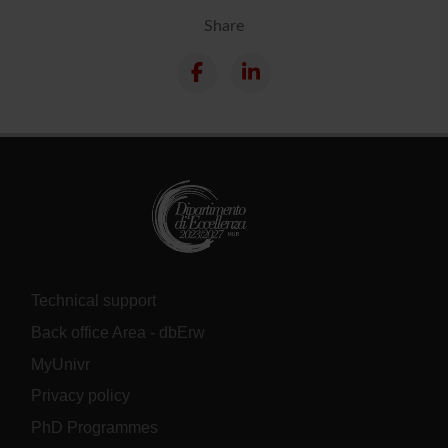
Share
Technical support
Back office Area - dbErw
MyUnivr
Privacy policy
PhD Programmes