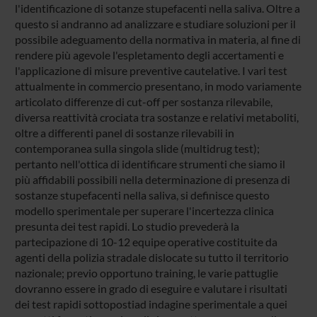
l'identificazione di sotanze stupefacenti nella saliva. Oltre a
questo si andranno ad analizzare e studiare soluzioni per il
possibile adeguamento della normativa in materia, al fine di
rendere più agevole l'espletamento degli accertamenti e
l'applicazione di misure preventive cautelative. I vari test
attualmente in commercio presentano, in modo variamente
articolato differenze di cut-off per sostanza rilevabile,
diversa reattività crociata tra sostanze e relativi metaboliti,
oltre a differenti panel di sostanze rilevabili in
contemporanea sulla singola slide (multidrug test);
pertanto nell'ottica di identificare strumenti che siamo il
più affidabili possibili nella determinazione di presenza di
sostanze stupefacenti nella saliva, si definisce questo
modello sperimentale per superare l'incertezza clinica
presunta dei test rapidi. Lo studio prevederà la
partecipazione di 10-12 equipe operative costituite da
agenti della polizia stradale dislocate su tutto il territorio
nazionale; previo opportuno training, le varie pattuglie
dovranno essere in grado di eseguire e valutare i risultati
dei test rapidi sottopostiad indagine sperimentale a quei