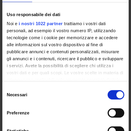
Uso responsabile dei dati
PARTECIPANTI AL PROGETTO
Noi e
i nostri 1022 partner
trattiamo i vostri dati
Anna Bertaso
personali, ad esempio il vostro numero IP, utilizzando
Tecnico-Amministrativo
tecnologie come i cookie per memorizzare e accedere
Federica Bortolotti
alle informazioni sul vostro dispositivo al fine di
Professore ordinario
pubblicare annunci e contenuti personalizzati, misurare
gli annunci e i contenuti, ricercare il pubblico e sviluppare
Rossella Gottardo
i servizi. Avete la possibilità di scegliere chi utilizza i
Professore associato
vostri dati e per quali scopi. Le vostre scelte in materia di
Eloisa Liotta
privacy sono applicabili solo su questa proprietà digitale
in cui avete effettuato le vostre scelte. È possibile
Selezione
Jennifer Pascali
modificare o revocare il proprio consenso in qualsiasi
Necessari
del
Daniela Sorio
momento dalla Dichiarazione sui cookie o facendo clic
consenso
sull'icona di attivazione della privacy.
Franco Tagliaro
Preferenze
Con il tuo consenso, vorremmo anche:
raccogliere informazioni sulla tua posizione
Statistiche