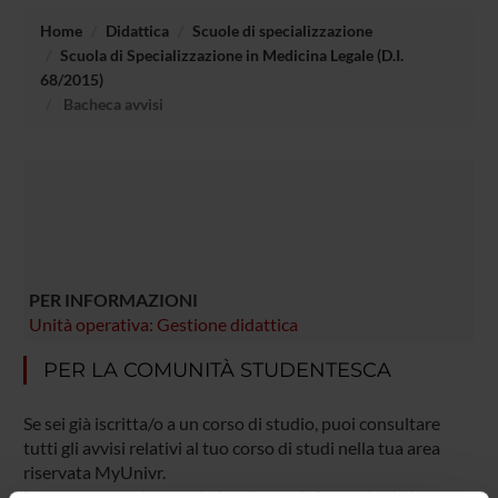
Home
Didattica
Scuole di specializzazione
Scuola di Specializzazione in Medicina Legale (D.I.
68/2015)
Bacheca avvisi
PER INFORMAZIONI
Unità operativa: Gestione didattica
PER LA COMUNITÀ STUDENTESCA
Se sei già iscritta/o a un corso di studio, puoi consultare
tutti gli avvisi relativi al tuo corso di studi nella tua area
riservata MyUnivr.
In questo portale potrai visualizzare informazioni, risorse e