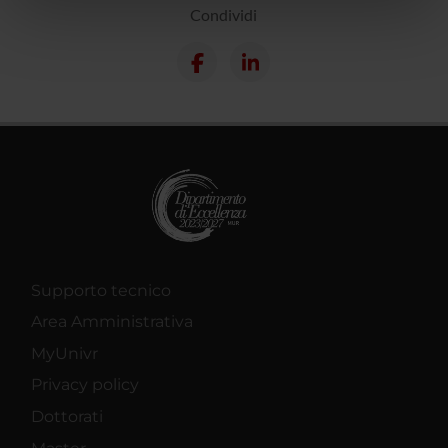
nostri partner che si occupano di analisi dei dati web,
Condividi
pubblicità e social media, i quali potrebbero combinarle
con altre informazioni che hai fornito loro o che hanno
raccolto dal tuo utilizzo dei loro servizi.
Supporto tecnico
Area Amministrativa
MyUnivr
Privacy policy
Dottorati