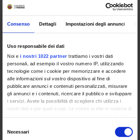
servizi utili che riguardano la tua carriera universitaria
(libretto online, gestione della carriera Esse3, corsi e-
learning, email istituzionale, modulistica di segreteria,
Consenso
Dettagli
Impostazioni degli annunci
In
procedure amministrative, ecc.).
Entra in MyUnivr con le tue credenziali GIA: solo così
potrai ricevere notifica di tutti gli avvisi dei tuoi docenti e
Uso responsabile dei dati
della tua segreteria via mail e anche tramite l'app Univr.
Noi e
i nostri 1022 partner
trattiamo i vostri dati
personali, ad esempio il vostro numero IP, utilizzando
MYUNIVR
tecnologie come i cookie per memorizzare e accedere
alle informazioni sul vostro dispositivo al fine di
pubblicare annunci e contenuti personalizzati, misurare
Presentazione
gli annunci e i contenuti, ricercare il pubblico e sviluppare
Come iscriversi e Requisiti di ammissione
i servizi. Avete la possibilità di scegliere chi utilizza i
Piani didattici
vostri dati e per quali scopi. Le vostre scelte in materia di
privacy sono applicabili solo su questa proprietà digitale
Insegnamenti
in cui avete effettuato le vostre scelte. È possibile
Bacheca avvisi
Selezione
modificare o revocare il proprio consenso in qualsiasi
Necessari
Organi collegiali e di governo
del
momento dalla Dichiarazione sui cookie o facendo clic