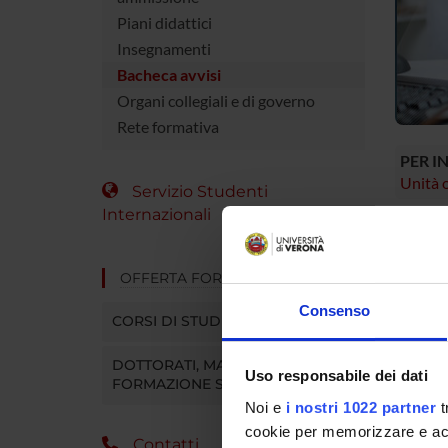
Piani didattici
Insegnamenti
Bacheca avvisi
Organi collegiali e di governo
Rete formativa
PER I
Unità o
Servizio Studenti
Internazionali
PER
Se sei g
OFFERTA FORMATIVA
MyUniv
Consenso
In quest
CORSI DI STUDIO
online, 
ecc.).
DOTTORATI, MASTER E
Uso responsabile dei dati
Entra in
FORMAZIONE SUPERIORE
segreter
Noi e
i nostri 1022 partner
t
cookie per memorizzare e acce
Contatti