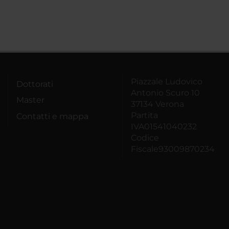
Piazzale Ludovico
Dottorati
Antonio Scuro 10
Master
37134 Verona
Partita
Contatti e mappa
IVA01541040232
Codice
Fiscale93009870234