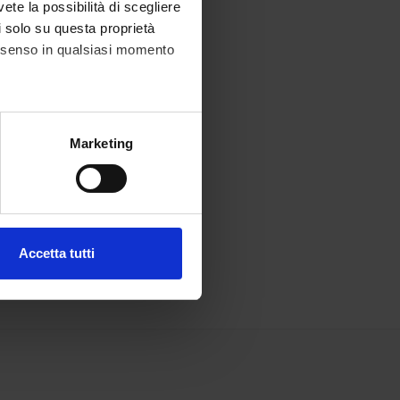
vete la possibilità di scegliere
li solo su questa proprietà
consenso in qualsiasi momento
alche metro,
Marketing
e specifiche (impronte
ezione dettagli
. Puoi
Accetta tutti
l media e per analizzare il
ostri partner che si occupano
azioni che hai fornito loro o