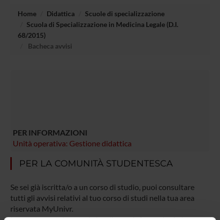
Home
Didattica
Scuole di specializzazione
Scuola di Specializzazione in Medicina Legale (D.I.
68/2015)
Bacheca avvisi
PER INFORMAZIONI
Unità operativa: Gestione didattica
PER LA COMUNITÀ STUDENTESCA
Se sei già iscritta/o a un corso di studio, puoi consultare
tutti gli avvisi relativi al tuo corso di studi nella tua area
riservata MyUnivr.
In questo portale potrai visualizzare informazioni, risorse e