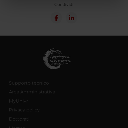
nostri partner che si occupano di analisi dei dati web,
Condividi
pubblicità e social media, i quali potrebbero combinarle
con altre informazioni che hai fornito loro o che hanno
raccolto dal tuo utilizzo dei loro servizi.
Supporto tecnico
Area Amministrativa
MyUnivr
Privacy policy
Dottorati