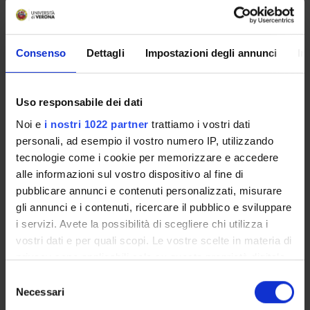
servizi utili che riguardano la tua carriera universitaria
(libretto online, gestione della carriera Esse3, corsi e-
learning, email istituzionale, modulistica di segreteria,
Consenso
Dettagli
Impostazioni degli annunci
In
procedure amministrative, ecc.).
Entra in MyUnivr con le tue credenziali GIA: solo così
potrai ricevere notifica di tutti gli avvisi dei tuoi docenti e
Uso responsabile dei dati
della tua segreteria via mail e anche tramite l'app Univr.
Noi e
i nostri 1022 partner
trattiamo i vostri dati
personali, ad esempio il vostro numero IP, utilizzando
MYUNIVR
tecnologie come i cookie per memorizzare e accedere
alle informazioni sul vostro dispositivo al fine di
pubblicare annunci e contenuti personalizzati, misurare
Presentazione
gli annunci e i contenuti, ricercare il pubblico e sviluppare
Come iscriversi e Requisiti di ammissione
i servizi. Avete la possibilità di scegliere chi utilizza i
Piani didattici
vostri dati e per quali scopi. Le vostre scelte in materia di
privacy sono applicabili solo su questa proprietà digitale
Insegnamenti
in cui avete effettuato le vostre scelte. È possibile
Bacheca avvisi
Selezione
modificare o revocare il proprio consenso in qualsiasi
Necessari
Organi collegiali e di governo
del
momento dalla Dichiarazione sui cookie o facendo clic