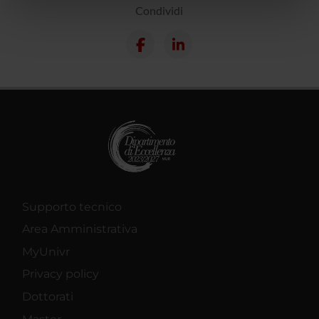
nostri partner che si occupano di analisi dei dati web,
Condividi
pubblicità e social media, i quali potrebbero combinarle
con altre informazioni che hai fornito loro o che hanno
raccolto dal tuo utilizzo dei loro servizi.
Supporto tecnico
Area Amministrativa
MyUnivr
Privacy policy
Dottorati