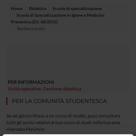
Home
Didattica
Scuole di specializzazione
Scuola di Specializzazione in Igiene e Medicina
Preventiva (D.I. 68/2015)
Bacheca avvisi
PER INFORMAZIONI
Unità operativa: Gestione didattica
PER LA COMUNITÀ STUDENTESCA
Se sei già iscritta/o a un corso di studio, puoi consultare
tutti gli avvisi relativi al tuo corso di studi nella tua area
riservata MyUnivr.
In questo portale potrai visualizzare informazioni, risorse e