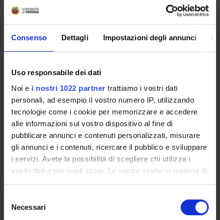
servizi utili che riguardano la tua carriera universitaria
(libretto online, gestione della carriera Esse3, corsi e-
learning, email istituzionale, modulistica di segreteria,
Consenso
Dettagli
Impostazioni degli annunci
In
procedure amministrative, ecc.).
Entra in MyUnivr con le tue credenziali GIA: solo così
potrai ricevere notifica di tutti gli avvisi dei tuoi docenti e
Uso responsabile dei dati
della tua segreteria via mail e anche tramite l'app Univr.
Noi e
i nostri 1022 partner
trattiamo i vostri dati
personali, ad esempio il vostro numero IP, utilizzando
MYUNIVR
tecnologie come i cookie per memorizzare e accedere
alle informazioni sul vostro dispositivo al fine di
pubblicare annunci e contenuti personalizzati, misurare
Presentazione
gli annunci e i contenuti, ricercare il pubblico e sviluppare
Come iscriversi e Requisiti di ammissione
i servizi. Avete la possibilità di scegliere chi utilizza i
Piani didattici
vostri dati e per quali scopi. Le vostre scelte in materia di
privacy sono applicabili solo su questa proprietà digitale
Insegnamenti
in cui avete effettuato le vostre scelte. È possibile
Bacheca avvisi
Selezione
modificare o revocare il proprio consenso in qualsiasi
Necessari
Organi collegiali e di governo
del
momento dalla Dichiarazione sui cookie o facendo clic