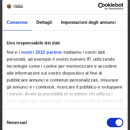
servizi utili che riguardano la tua carriera universitaria
(libretto online, gestione della carriera Esse3, corsi e-
learning, email istituzionale, modulistica di segreteria,
Consenso
Dettagli
Impostazioni degli annunci
In
procedure amministrative, ecc.).
Entra in MyUnivr con le tue credenziali GIA: solo così
potrai ricevere notifica di tutti gli avvisi dei tuoi docenti e
Uso responsabile dei dati
della tua segreteria via mail e anche tramite l'app Univr.
Noi e
i nostri 1022 partner
trattiamo i vostri dati
personali, ad esempio il vostro numero IP, utilizzando
MYUNIVR
tecnologie come i cookie per memorizzare e accedere
alle informazioni sul vostro dispositivo al fine di
pubblicare annunci e contenuti personalizzati, misurare
Presentazione
gli annunci e i contenuti, ricercare il pubblico e sviluppare
Come iscriversi e Requisiti di ammissione
i servizi. Avete la possibilità di scegliere chi utilizza i
Piani didattici
vostri dati e per quali scopi. Le vostre scelte in materia di
privacy sono applicabili solo su questa proprietà digitale
Insegnamenti
in cui avete effettuato le vostre scelte. È possibile
Bacheca avvisi
Selezione
modificare o revocare il proprio consenso in qualsiasi
Necessari
Organi collegiali e di governo
del
momento dalla Dichiarazione sui cookie o facendo clic