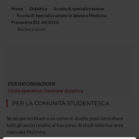
Home
Didattica
Scuole di specializzazione
Scuola di Specializzazione in Igiene e Medicina
Preventiva (D.I. 68/2015)
Bacheca avvisi
PER INFORMAZIONI
Unità operativa: Gestione didattica
PER LA COMUNITÀ STUDENTESCA
Se sei già iscritta/o a un corso di studio, puoi consultare
tutti gli avvisi relativi al tuo corso di studi nella tua area
riservata MyUnivr.
In questo portale potrai visualizzare informazioni, risorse e