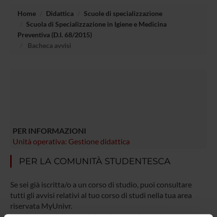
Home
Didattica
Scuole di specializzazione
Scuola di Specializzazione in Igiene e Medicina
Preventiva (D.I. 68/2015)
Bacheca avvisi
PER INFORMAZIONI
Unità operativa: Gestione didattica
PER LA COMUNITÀ STUDENTESCA
Se sei già iscritta/o a un corso di studio, puoi consultare
tutti gli avvisi relativi al tuo corso di studi nella tua area
riservata MyUnivr.
In questo portale potrai visualizzare informazioni, risorse e