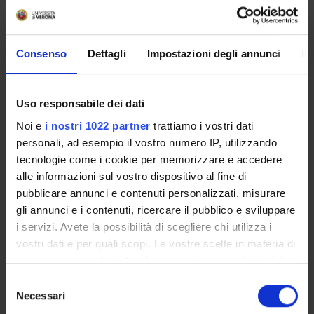
servizi utili che riguardano la tua carriera universitaria
(libretto online, gestione della carriera Esse3, corsi e-
learning, email istituzionale, modulistica di segreteria,
Consenso
Dettagli
Impostazioni degli annunci
In
procedure amministrative, ecc.).
Entra in MyUnivr con le tue credenziali GIA: solo così
potrai ricevere notifica di tutti gli avvisi dei tuoi docenti e
Uso responsabile dei dati
della tua segreteria via mail e anche tramite l'app Univr.
Noi e
i nostri 1022 partner
trattiamo i vostri dati
personali, ad esempio il vostro numero IP, utilizzando
MYUNIVR
tecnologie come i cookie per memorizzare e accedere
alle informazioni sul vostro dispositivo al fine di
pubblicare annunci e contenuti personalizzati, misurare
Presentazione
gli annunci e i contenuti, ricercare il pubblico e sviluppare
Come iscriversi e Requisiti di ammissione
i servizi. Avete la possibilità di scegliere chi utilizza i
Piani didattici
vostri dati e per quali scopi. Le vostre scelte in materia di
privacy sono applicabili solo su questa proprietà digitale
Insegnamenti
in cui avete effettuato le vostre scelte. È possibile
Bacheca avvisi
Selezione
modificare o revocare il proprio consenso in qualsiasi
Necessari
Organi collegiali e di governo
del
momento dalla Dichiarazione sui cookie o facendo clic