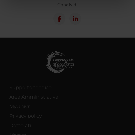
nostri partner che si occupano di analisi dei dati web,
Condividi
pubblicità e social media, i quali potrebbero combinarle
con altre informazioni che hai fornito loro o che hanno
raccolto dal tuo utilizzo dei loro servizi.
Supporto tecnico
Area Amministrativa
MyUnivr
Privacy policy
Dottorati