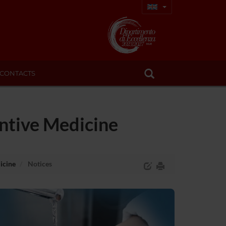
CONTACTS
entive Medicine
icine
Notices