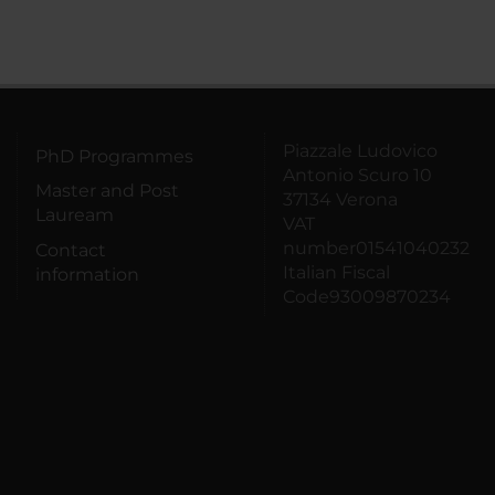
Piazzale Ludovico
PhD Programmes
Antonio Scuro 10
Master and Post
37134 Verona
Lauream
VAT
number01541040232
Contact
Italian Fiscal
information
Code93009870234