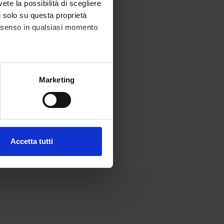
vete la possibilità di scegliere
li solo su questa proprietà
consenso in qualsiasi momento
alche metro,
Marketing
e specifiche (impronte
ezione dettagli
. Puoi
Accetta tutti
l media e per analizzare il
ostri partner che si occupano
azioni che hai fornito loro o