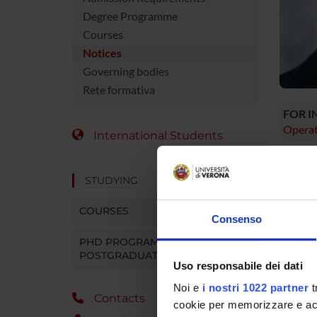
Degree Programme
Courses
Notices
Governing bodies
Rete formativa
FOR 
Operat
International Students
NE
STUDYING
There y
your st
COURSES
Consenso
You can 
notices
PHD PROGRAMMES AND
POSTGRADUATE TRAINING
Uso responsabile dei dati
MYUN
Noi e
i nostri 1022 partner
t
Contacts
cookie per memorizzare e acce