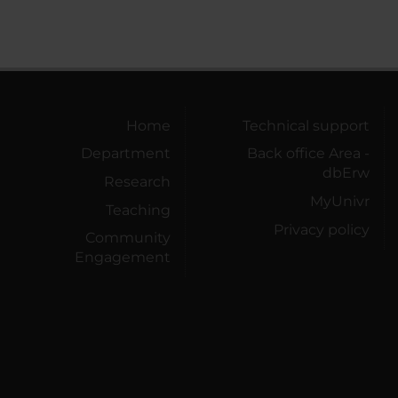
Home
Technical support
Department
Back office Area -
dbErw
Research
MyUnivr
Teaching
Privacy policy
Community
Engagement