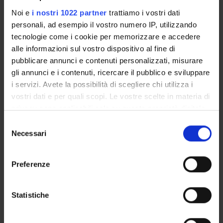
Noi e
i nostri 1022 partner
trattiamo i vostri dati
COMMISSIONI
personali, ad esempio il vostro numero IP, utilizzando
tecnologie come i cookie per memorizzare e accedere
UFFICI E STRUTTURE DI SERVIZIO
alle informazioni sul vostro dispositivo al fine di
pubblicare annunci e contenuti personalizzati, misurare
SERVIZI DI SEGRETERIA STUDENTI
gli annunci e i contenuti, ricercare il pubblico e sviluppare
i servizi. Avete la possibilità di scegliere chi utilizza i
STRUTTURE DEL DIPARTIMENTO
vostri dati e per quali scopi. Le vostre scelte in materia di
privacy sono applicabili solo su questa proprietà digitale
BIBLIOTECHE
in cui avete effettuato le vostre scelte. È possibile
Selezione
modificare o revocare il proprio consenso in qualsiasi
Necessari
CENTRI
del
momento dalla Dichiarazione sui cookie o facendo clic
consenso
LABORATORI
sull'icona di attivazione della privacy.
Preferenze
SPIN OFF E AZIENDE
Con il tuo consenso, vorremmo anche:
raccogliere informazioni sulla tua posizione
Statistiche
Contatti
geografica, con un'approssimazione di qualche
metro,
Persone