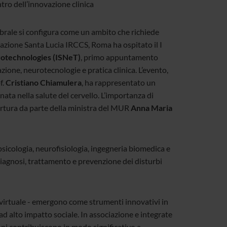
ro dell’innovazione clinica
rebrale si configura come un ambito che richiede
dazione Santa Lucia IRCCS, Roma ha ospitato il I
rotechnologies (ISNeT)
, primo appuntamento
zione, neurotecnologie e pratica clinica. L’evento,
f.
Cristiano Chiamulera
, ha rappresentato un
ta nella salute del cervello. L’importanza di
ertura da parte della ministra del MUR
Anna Maria
psicologia, neurofisiologia, ingegneria biomedica e
diagnosi, trattamento e prevenzione dei disturbi
virtuale - emergono come strumenti innovativi in
 ad alto impatto sociale. In associazione e integrate
oni contribuiscono in modo significativo a