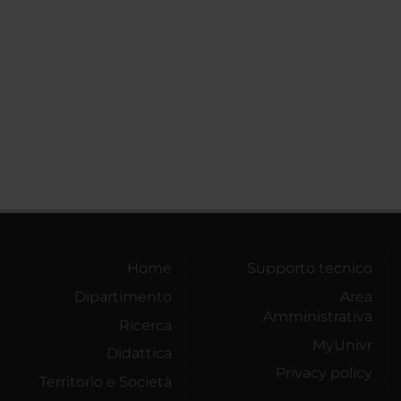
Home
Supporto tecnico
Dipartimento
Area
Amministrativa
Ricerca
MyUnivr
Didattica
Privacy policy
Territorio e Società