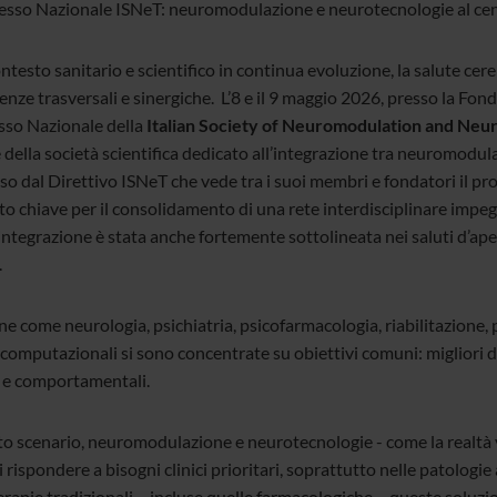
esso Nazionale ISNeT: neuromodulazione e neurotecnologie al cent
ntesto sanitario e scientifico in continua evoluzione, la salute ce
nze trasversali e sinergiche. L’8 e il 9 maggio 2026, presso la Fon
so Nazionale della
Italian Society of Neuromodulation and Neu
e della società scientifica dedicato all’integrazione tra neuromodula
o dal Direttivo ISNeT che vede tra i suoi membri e fondatori il pro
 chiave per il consolidamento di una rete interdisciplinare impegna
integrazione è stata anche fortemente sottolineata nei saluti d’ap
.
ne come neurologia, psichiatria, psicofarmacologia, riabilitazione, 
 computazionali si sono concentrate su obiettivi comuni: migliori 
 e comportamentali.
to scenario, neuromodulazione e neurotecnologie - come la realtà 
 rispondere a bisogni clinici prioritari, soprattutto nelle patologie
erapie tradizionali – incluse quelle farmacologiche – queste soluzi