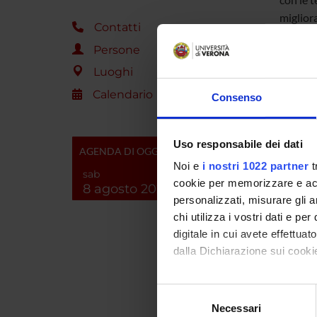
migliora
Contatti
Persone
Perché 
Luoghi
discipli
questo o
Calendario
Consenso
innovato
Uso responsabile dei dati
Il progr
AGENDA DI OGGI
un’impo
Noi e
i nostri 1022 partner
t
sab
biomarca
cookie per memorizzare e acce
8 agosto 2026
personalizzati, misurare gli an
la defin
chi utilizza i vostri dati e pe
il contr
digitale in cui avete effettua
speaker
dalla Dichiarazione sui cookie
Particol
Con il tuo consenso, vorrem
Selezione
l’obiett
raccogliere informazi
Necessari
del
cultura 