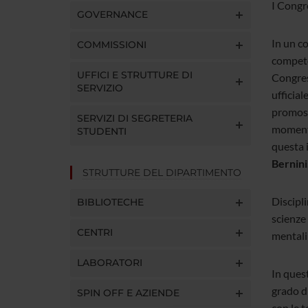
I Congr
GOVERNANCE
In un co
COMMISSIONI
compete
UFFICI E STRUTTURE DI
Congres
SERVIZIO
ufficial
promoss
SERVIZI DI SEGRETERIA
momento
STUDENTI
questa 
Bernini
STRUTTURE DEL DIPARTIMENTO
Discipli
BIBLIOTECHE
scienze
CENTRI
mentali
LABORATORI
In ques
grado di
SPIN OFF E AZIENDE
con le t