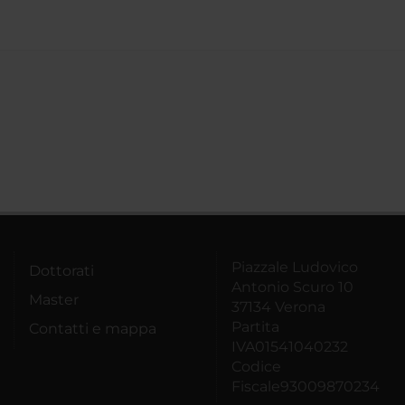
Piazzale Ludovico
Dottorati
Antonio Scuro 10
Master
37134 Verona
Partita
Contatti e mappa
IVA01541040232
Codice
Fiscale93009870234