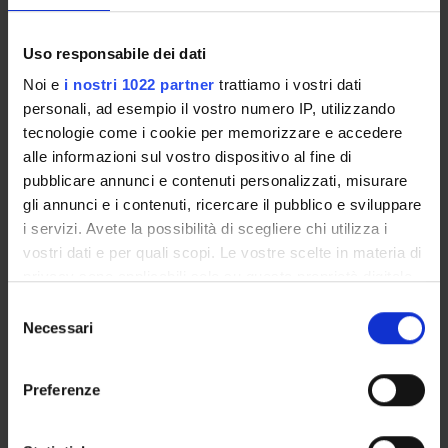
Course news
Uso responsabile dei dati
Seminars related to the course
Noi e
i nostri 1022 partner
trattiamo i vostri dati
personali, ad esempio il vostro numero IP, utilizzando
tecnologie come i cookie per memorizzare e accedere
Overview
alle informazioni sul vostro dispositivo al fine di
Enrolment Procedures and Admission Requirements
pubblicare annunci e contenuti personalizzati, misurare
Degree Programme
gli annunci e i contenuti, ricercare il pubblico e sviluppare
Courses
i servizi. Avete la possibilità di scegliere chi utilizza i
Notices
vostri dati e per quali scopi. Le vostre scelte in materia di
privacy sono applicabili solo su questa proprietà digitale
Governing bodies
in cui avete effettuato le vostre scelte. È possibile
Rete formativa
Selezione
modificare o revocare il proprio consenso in qualsiasi
Necessari
del
momento dalla Dichiarazione sui cookie o facendo clic
consenso
STUDYING
sull'icona di attivazione della privacy.
Preferenze
COURSES
Con il tuo consenso, vorremmo anche: