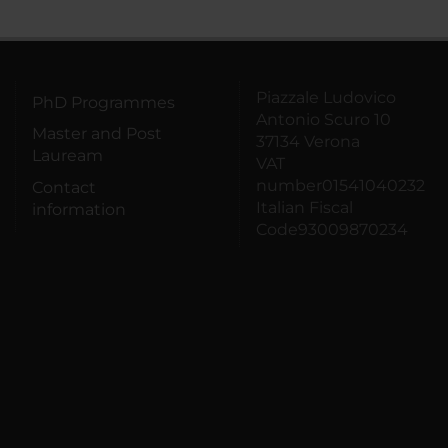
Piazzale Ludovico
PhD Programmes
Antonio Scuro 10
Master and Post
37134 Verona
Lauream
VAT
number01541040232
Contact
Italian Fiscal
information
Code93009870234