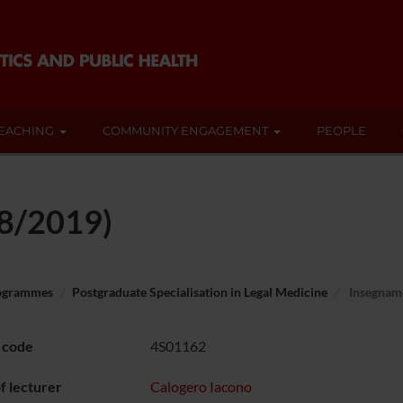
EACHING
COMMUNITY ENGAGEMENT
PEOPLE
18/2019)
rogrammes
Postgraduate Specialisation in Legal Medicine
Insegnam
 code
4S01162
 lecturer
Calogero Iacono