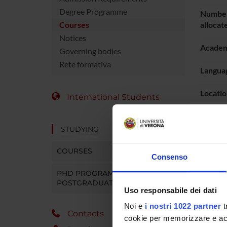
Degree Programme
Number
Courses
allocat
Notices
Academ
Governing bodies
Rete formativa
Languag
Locatio
International Students
Period
STUDYING
COURSES
Consenso
PHD PROGRAMMES AND
POSTGRADUATE TRAINING
Uso responsabile dei dati
Noi e
i nostri 1022 partner
t
Contacts
cookie per memorizzare e acce