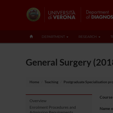
DEPARTMENT
RESEARCH
T
General Surgery (20
Home
Teaching
Postgraduate Specialisation p
Course
Overview
Enrolment Procedures and
Name of
Admission Requirements