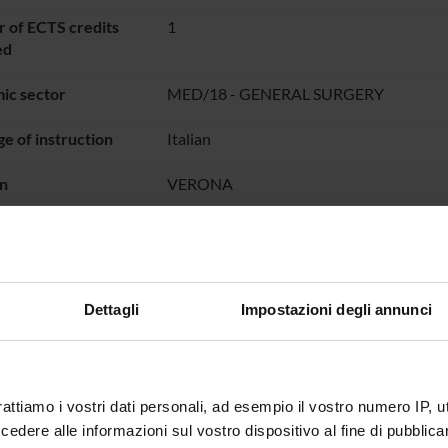
 of ECTS credits
1
ed
ic sector
MED/18 - GENERAL SURGERY
e of instruction
Italian
n
VERONA
not yet allocated
Dettagli
Impostazioni degli annunci
rattiamo i vostri dati personali, ad esempio il vostro numero IP, 
dere alle informazioni sul vostro dispositivo al fine di pubblica