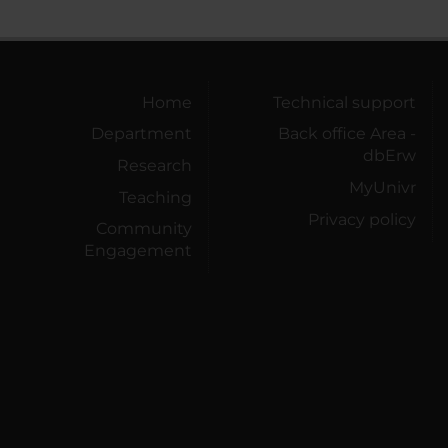
Home
Technical support
Department
Back office Area -
dbErw
Research
MyUnivr
Teaching
Privacy policy
Community
Engagement