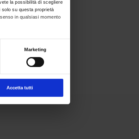
vete la possibilità di scegliere
li solo su questa proprietà
consenso in qualsiasi momento
alche metro,
Marketing
e specifiche (impronte
ezione dettagli
. Puoi
Accetta tutti
l media e per analizzare il
ostri partner che si occupano
azioni che hai fornito loro o