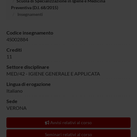
Scuola di Specializzazione in Igiene e Medicina
Preventiva (D.I. 68/2015)
Insegnamenti
Codice insegnamento
4S002884
Crediti
11
Settore disciplinare
MED/42 - IGIENE GENERALE E APPLICATA
Lingua di erogazione
Italiano
Sede
VERONA
Avvisi relativi al corso
Seminari relativi al corso