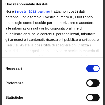
Uso responsabile dei dati
Implicazioni per la pratica specialistica
Che cos’è la cultura della sicurezza: cultura della colpa vs
Noi e
i nostri 1022 partner
trattiamo i vostri dati
cultura dell’apprendimento
personali, ad esempio il vostro numero IP, utilizzando
Fattore umano e sistemi complessi
tecnologie come i cookie per memorizzare e accedere
Clima di team, leadership e psychological safety
alle informazioni sul vostro dispositivo al fine di
Il passaggio di consegne come nodo critico del rischio
pubblicare annunci e contenuti personalizzati, misurare
clinico
gli annunci e i contenuti, ricercare il pubblico e sviluppare
La comunicazione strutturata come barriera di sicurezza: il
i servizi. Avete la possibilità di scegliere chi utilizza i
modello SBAR
vostri dati e per quali scopi. Le vostre scelte in materia di
Esercitazioni
privacy sono applicabili solo su questa proprietà digitale
in cui avete effettuato le vostre scelte. È possibile
Selezione
modificare o revocare il proprio consenso in qualsiasi
MODALITÀ D'ESAME
Necessari
del
momento dalla Dichiarazione sui cookie o facendo clic
consenso
sull'icona di attivazione della privacy.
La verifica dell’apprendimento si baserà sulla
Preferenze
partecipazione attiva alle attività didattiche e sulla capacità
Con il tuo consenso, vorremmo anche:
di applicare i contenuti teorici alla pratica clinica.
raccogliere informazioni sulla tua posizione
Statistiche
geografica, con un'approssimazione di qualche