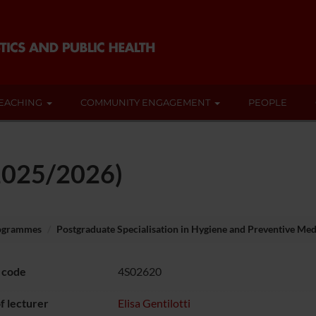
EACHING
COMMUNITY ENGAGEMENT
PEOPLE
(2025/2026)
rogrammes
Postgraduate Specialisation in Hygiene and Preventive Med
 code
4S02620
 lecturer
Elisa Gentilotti