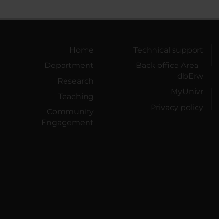
Home
Technical support
Department
Back office Area -
dbErw
Research
MyUnivr
Teaching
Privacy policy
Community
Engagement