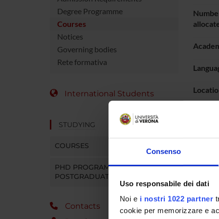
Degree Programme
Number
Courses
allocat
Notices
Academ
Governing bodies
Rete formativa
Languag
Locatio
International Students
Period
STUDYING
COURSES
Consenso
PHD PROGRAMMES AND
POSTGRADUATE TRAINING
Uso responsabile dei dati
Noi e
i nostri 1022 partner
t
Contacts
cookie per memorizzare e acce