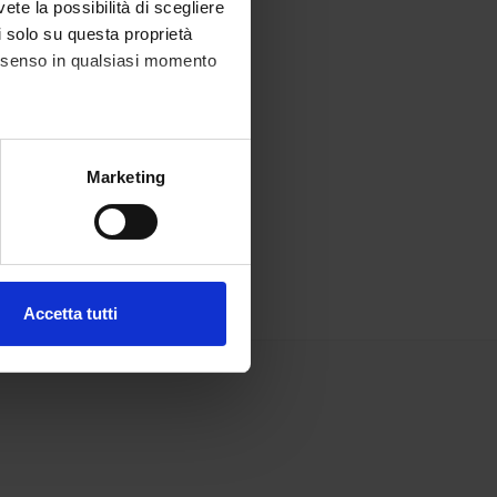
vete la possibilità di scegliere
li solo su questa proprietà
consenso in qualsiasi momento
alche metro,
Marketing
e specifiche (impronte
ezione dettagli
. Puoi
Accetta tutti
l media e per analizzare il
ostri partner che si occupano
azioni che hai fornito loro o