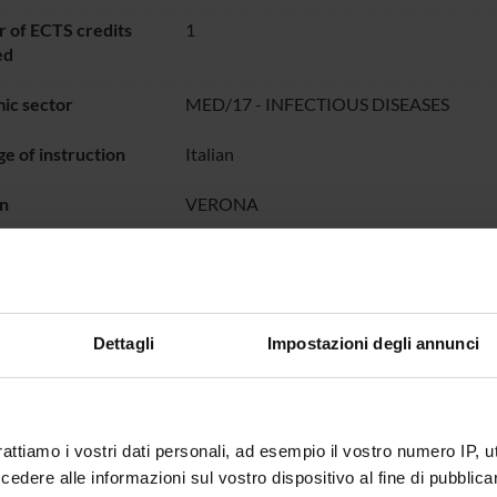
 of ECTS credits
1
ed
ic sector
MED/17 - INFECTIOUS DISEASES
e of instruction
Italian
n
VERONA
not yet allocated
Dettagli
Impostazioni degli annunci
rattiamo i vostri dati personali, ad esempio il vostro numero IP, 
dere alle informazioni sul vostro dispositivo al fine di pubblica