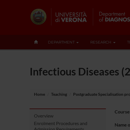
DEPARTMENT
RESEARCH
T
Infectious Diseases 
Home
Teaching
Postgraduate Specialisation p
Course
Overview
Enrolment Procedures and
Name of
Admission Requirements