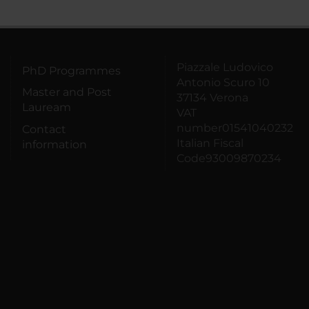
Piazzale Ludovico
PhD Programmes
Antonio Scuro 10
Master and Post
37134 Verona
Lauream
VAT
number01541040232
Contact
Italian Fiscal
information
Code93009870234