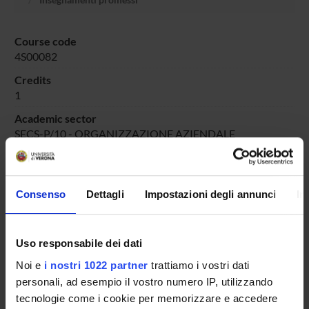
Course code
4S00082
Credits
1
Academic sector
SECS-P/10 - ORGANIZZAZIONE AZIENDALE
Consenso
Dettagli
Impostazioni degli annunci
In
Overview
Enrolment Procedures and Admission Requirements
Degree Programme
Uso responsabile dei dati
Courses
Noi e
i nostri 1022 partner
trattiamo i vostri dati
Notices
personali, ad esempio il vostro numero IP, utilizzando
Governing bodies
tecnologie come i cookie per memorizzare e accedere