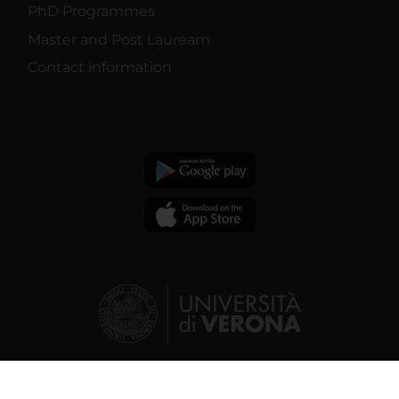
PhD Programmes
Master and Post Lauream
Contact information
© 2026 | Verona University