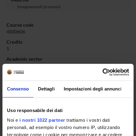
Insegnamenti promessi
Course code
4S00606
Credits
1
Academic sector
SECS-S/04 - DEMOGRAFIA
Consenso
Dettagli
Impostazioni degli annunci
In
Overview
Enrolment Procedures and Admission Requirements
Uso responsabile dei dati
Degree Programme
Noi e
i nostri 1022 partner
trattiamo i vostri dati
Courses
personali, ad esempio il vostro numero IP, utilizzando
Notices
tecnologie come i cookie per memorizzare e accedere