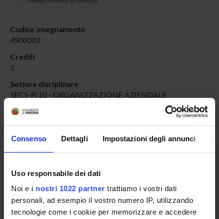
Codice insegnamento
4S00082
Crediti
1
Settore disciplinare
SECS-P/10 - ORGANIZZAZIONE AZIENDALE
Consenso
Dettagli
Impostazioni degli annunci
In
Presentazione
Come iscriversi e Requisiti di ammissione
Piani didattici
Uso responsabile dei dati
Insegnamenti
Noi e
i nostri 1022 partner
trattiamo i vostri dati
Bacheca avvisi
personali, ad esempio il vostro numero IP, utilizzando
Organi collegiali e di governo
tecnologie come i cookie per memorizzare e accedere