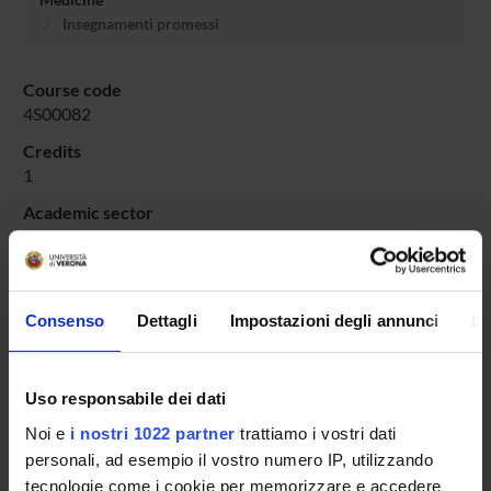
Insegnamenti promessi
Course code
4S00082
Credits
1
Academic sector
SECS-P/10 - ORGANIZZAZIONE AZIENDALE
Consenso
Dettagli
Impostazioni degli annunci
In
Overview
Enrolment Procedures and Admission Requirements
Uso responsabile dei dati
Degree Programme
Noi e
i nostri 1022 partner
trattiamo i vostri dati
Courses
personali, ad esempio il vostro numero IP, utilizzando
Notices
tecnologie come i cookie per memorizzare e accedere