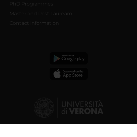
PhD Programmes
Master and Post Lauream
Contact information
© 2026 | Verona University