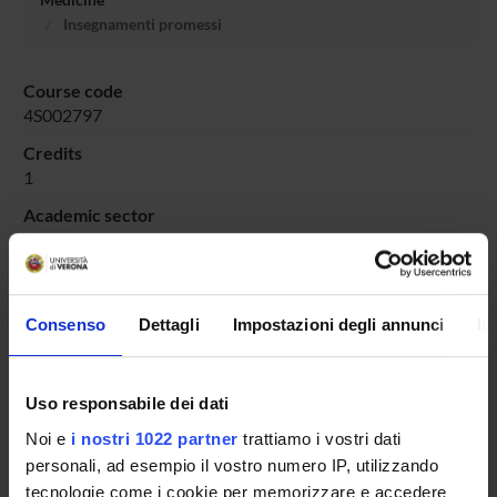
Insegnamenti promessi
Course code
4S002797
Credits
1
Academic sector
- - -
Consenso
Dettagli
Impostazioni degli annunci
In
Overview
Enrolment Procedures and Admission Requirements
Uso responsabile dei dati
Degree Programme
Noi e
i nostri 1022 partner
trattiamo i vostri dati
Courses
personali, ad esempio il vostro numero IP, utilizzando
Notices
tecnologie come i cookie per memorizzare e accedere