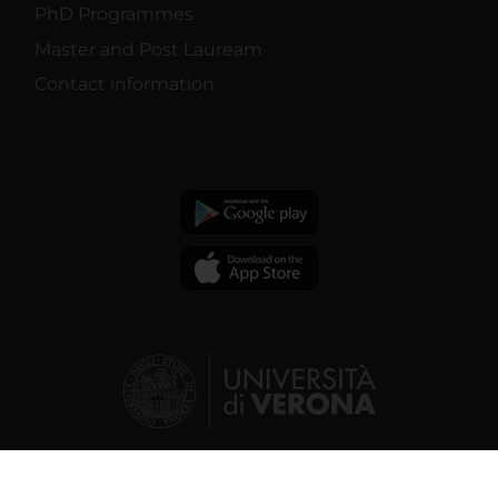
PhD Programmes
Master and Post Lauream
Contact information
© 2026 | Verona University