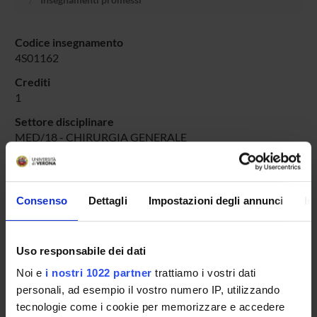
Codice insegnamento
4S01162
Crediti
1
Settore disciplinare
MED/18 - CHIRURGIA GENERALE
Consenso
Dettagli
Impostazioni degli annunci
In
Presentazione
Come iscriversi e Requisiti di ammissione
Piani didattici
Uso responsabile dei dati
Insegnamenti
Noi e
i nostri 1022 partner
trattiamo i vostri dati
Bacheca avvisi
personali, ad esempio il vostro numero IP, utilizzando
Organi collegiali e di governo
tecnologie come i cookie per memorizzare e accedere