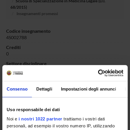
Scuola di Specializzazione in Medicina Legale (D.I.
68/2015)
Insegnamenti promessi
Codice insegnamento
4S002788
Crediti
0
Settore disciplinare
- - -
Consenso
Dettagli
Impostazioni degli annunci
In
Presentazione
Come iscriversi e Requisiti di ammissione
Uso responsabile dei dati
Piani didattici
Noi e
i nostri 1022 partner
trattiamo i vostri dati
Insegnamenti
personali, ad esempio il vostro numero IP, utilizzando