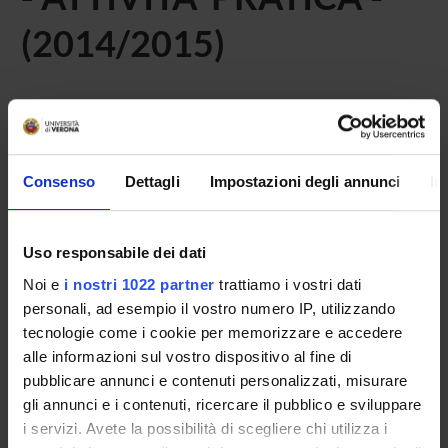
(2014/2015)
Home
Didattica
Seminari
Non è stato trovato alcun seminario relativo
Consenso
Dettagli
Impostazioni degli annunci
In
all'insegnamento Igiene generale ed applicata 2 (discipline
specifiche della tipologia).
Uso responsabile dei dati
Noi e
i nostri 1022 partner
trattiamo i vostri dati
personali, ad esempio il vostro numero IP, utilizzando
OFFERTA FORMATIVA
tecnologie come i cookie per memorizzare e accedere
alle informazioni sul vostro dispositivo al fine di
CORSI DI STUDIO
pubblicare annunci e contenuti personalizzati, misurare
DOTTORATI, MASTER E FORMAZIONE SUPERIORE
gli annunci e i contenuti, ricercare il pubblico e sviluppare
i servizi. Avete la possibilità di scegliere chi utilizza i